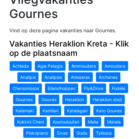
Gournes
Vind op deze pagina vakanties naar Gournes.
Vakanties Heraklion Kreta - Klik
op de plaatsnaam
Achlada
Agia Pelagia
Ammoudara
Amoudara
Analipsi
Analipsis
Anissaras
Archanes
Chersonissos
Eilandhoppen
Fly&Drive
Fodele
Gournes
Gouves
Heraklion
Heraklion stad
Kalamaki
Kamilari
Katalagari
Kato Gouves
Kokkini Chani
Koutouloufari
Malia
Matala
Piskopiano
Sivas
Stalis
Tylissos