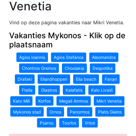
Venetia
Vind op deze pagina vakanties naar Mikri Venetia.
Vakanties Mykonos - Klik op de
plaatsnaam
Agios Ioannis
Agios Stefanos
Aleomandra
Chontros Gremos
Choulakia
Despotika
Drafaki
Eilandhoppen
Elia beach
Fanari
Ftelia
Glastros
Kalafatis
Kalo Livadi
Kato Mili
Korfos
Megali Ammos
Mikri Venetia
Mykonos stad
Ornos
Panormos
Platis Gialos
Psarou
Tourlos
Vrissi