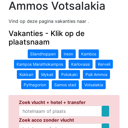
Ammos Votsalakia
Vind op deze pagina vakanties naar .
Vakanties - Klik op de
plaatsnaam
Eilandhoppen
Ireon
Kambos
Kampos Marathokampos
Karlovassi
Kerveli
Kokkari
Mykali
Potokaki
Psili Ammos
Pythagorion
Samos stad
Votsalakia
Zoek vlucht + hotel + transfer
Zoek acco zonder vlucht