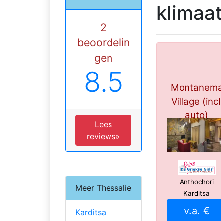
klimaa
2
beoordelin
gen
8.5
Montanem
Village (incl
auto)
Lees
****
reviews»
Anthochori
Meer Thessalie
Karditsa
v.a. €
Karditsa