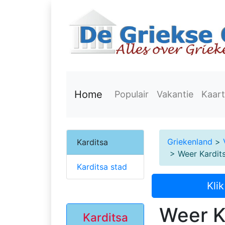
Home
Populair
Vakantie
Kaart
Griekenland
>
Karditsa
> Weer Kardits
Karditsa stad
Kli
Weer K
Karditsa