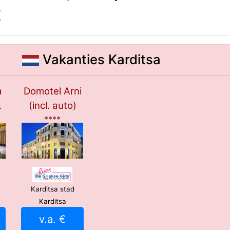
t
Vakanties Karditsa
a
Domotel Arni
.
(incl. auto)
****
Karditsa stad
Karditsa
v.a. €