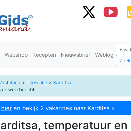
Webshop
Recepten
Nieuwsbrief
Weblog
Zoek
Vasteland
>
Thessalie
>
Karditsa
a - weerbericht
k
hier
en bekijk 2 vakanties naar Karditsa »
arditsa, temperatuur en