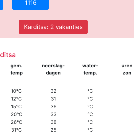
1116
Karditsa: 2 vakanties
ditsa
gem.
neerslag-
water-
uren
temp
dagen
temp.
zon
10°C
32
°C
12°C
31
°C
15°C
36
°C
20°C
33
°C
26°C
38
°C
31°C
25
°C