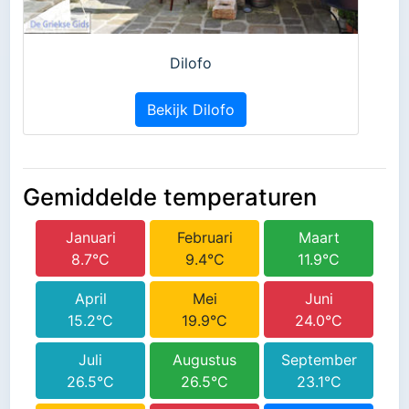
Dilofo
Bekijk Dilofo
Gemiddelde temperaturen
Januari
Februari
Maart
8.7°C
9.4°C
11.9°C
April
Mei
Juni
15.2°C
19.9°C
24.0°C
Juli
Augustus
September
26.5°C
26.5°C
23.1°C