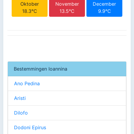
Oktober
November
December
18.3°C
13.5°C
9.9°C
Bestemmingen Ioannina
Ano Pedina
Aristi
Dilofo
Dodoni Epirus