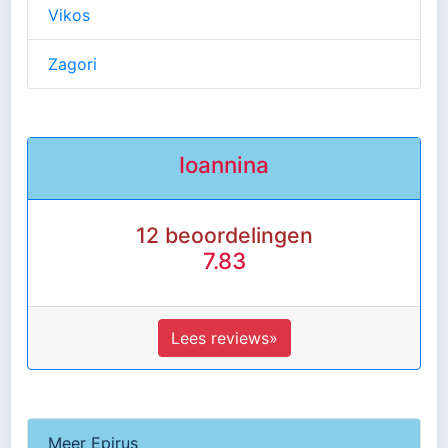
Vikos
Zagori
Ioannina
12 beoordelingen
7.83
Lees reviews»
Meer Epirus