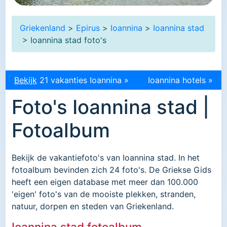
Griekenland
>
Epirus
>
Ioannina
>
Ioannina stad
> Ioannina stad foto's
Bekijk
21 vakanties Ioannina »
Ioannina hotels »
Foto's Ioannina stad |
Fotoalbum
Bekijk de vakantiefoto's van Ioannina stad. In het
fotoalbum bevinden zich 24 foto's. De Griekse Gids
heeft een eigen database met meer dan 100.000
'eigen' foto's van de mooiste plekken, stranden,
natuur, dorpen en steden van Griekenland.
Ioannina stad fotoalbum