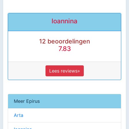
Ioannina
12 beoordelingen
7.83
Lees reviews»
Meer Epirus
Arta