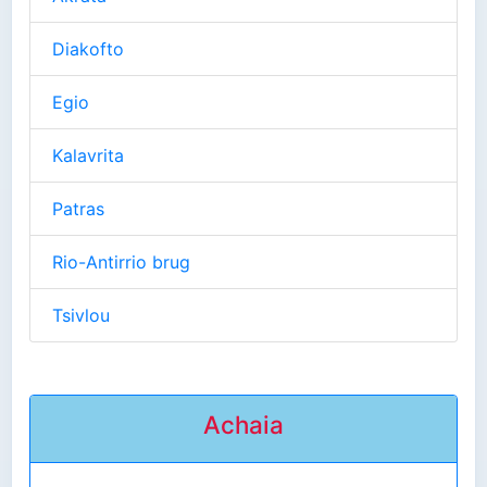
Diakofto
Egio
Kalavrita
Patras
Rio-Antirrio brug
Tsivlou
Achaia