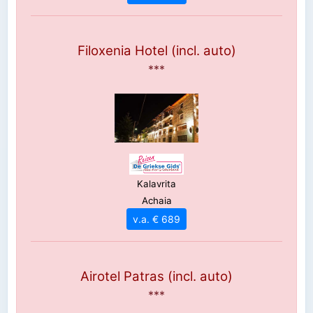
Filoxenia Hotel (incl. auto)
***
Kalavrita
Achaia
v.a. € 689
Airotel Patras (incl. auto)
***