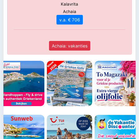
Kalavrita
Achaia
v.a. € 706
Achaia: vakanties