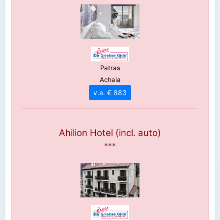
Patras
Achaia
v.a. € 883
Ahilion Hotel (incl. auto)
***