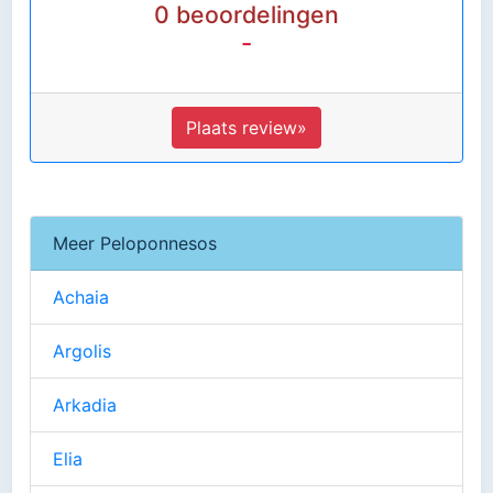
0 beoordelingen
-
Plaats review»
Meer Peloponnesos
Achaia
Argolis
Arkadia
Elia