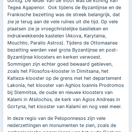
oorlog. De leider van de vloot was de koning van
Tegea Agapenor. Ook tijdens de Byzantijnse en de
Frankische bezetting was de streek belangrijk, dat
zie je terug aan de vele ruïnes uit die tijd. Op vele
plaatsen zie je vroegchristelijke basilieken en
indrukwekkende kastelen (Akova, Karytaina,
Mouchlio, Paralio Astros). Tijdens de Ottomaanse
bezetting werden veel grote Byzantijnse en post-
Byzantijnse kloosters en kerken verwoest.
Sommigen zijn echter goed bewaard gebleven,
zoals het Filosofos-klooster in Dimitsana, het
Kalteza-klooster op de grens met het departement
Lakonia, het klooster van Aghios Ioannis Prodromos
bij Stemnitsa, de oude en nieuwe kloosters van
Kalami in Atsilochos, de kerk van Agios Andreas in
Gortyna, het klooster van Kalami en nog veel meer.
In deze regio van de Peloponnesos zijn vele
nederzettingen en monumenten te zien, zoals de