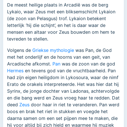
De meest heilige plaats in Arcadië was de berg
Lykaio, waar Zeus met een bliksemschicht Lykaion
(de zoon van Pelasgus) trof. Lykaion betekent
letterlijk ‘hij die schijnt’, en het is daar waar de
mensen een altaar voor Zeus bouwden om hem te
tevreden te stellen.
Volgens de
Griekse mythologie
was Pan, de God
met het onderlijf en de hoorns van een geit, van
Arcadische afkomst.
Pan
was de zoon van de god
Hermes
en tevens god van de vruchtbaarheid. Pan
had zijn eigen heiligdom in Lykosoura, waar de nimf
Erato de orakels interpreteerde. Het was hier dat hij
Syrinx, de jonge dochter van Ladonas, achtervolgde
en die bang werd en Zeus vroeg haar te redden. Dat
deed
Zeus
door haar in riet te veranderen. Pan werd
boos en brak het riet in stukken en voegde het
daarna samen om een set pijpen mee te maken, die
hij voor altijd bij zich hield en waarmee hij muziek