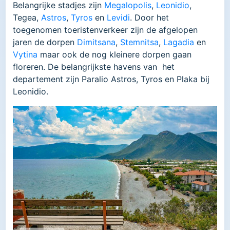
Belangrijke stadjes zijn
Megalopolis
,
Leonidio
,
Tegea,
Astros
,
Tyros
en
Levidi
. Door het
toegenomen toeristenverkeer zijn de afgelopen
jaren de dorpen
Dimitsana
,
Stemnitsa
,
Lagadia
en
Vytina
maar ook de nog kleinere dorpen gaan
floreren. De belangrijkste havens van het
departement zijn Paralio Astros, Tyros en Plaka bij
Leonidio.