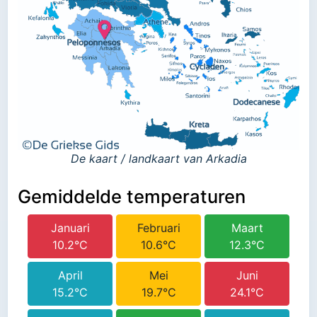
De kaart / landkaart van Arkadia
Gemiddelde temperaturen
Januari
Februari
Maart
10.2°C
10.6°C
12.3°C
April
Mei
Juni
15.2°C
19.7°C
24.1°C