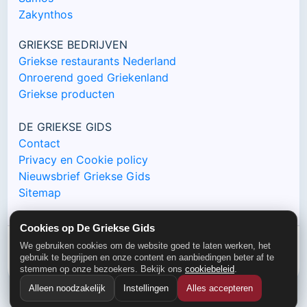
Zakynthos
GRIEKSE BEDRIJVEN
Griekse restaurants Nederland
Onroerend goed Griekenland
Griekse producten
DE GRIEKSE GIDS
Contact
Privacy en Cookie policy
Nieuwsbrief Griekse Gids
Sitemap
Cookies op De Griekse Gids
We gebruiken cookies om de website goed te laten werken, het
gebruik te begrijpen en onze content en aanbiedingen beter af te
© De Griekse Gids 2000-2026
stemmen op onze bezoekers. Bekijk ons
cookiebeleid
.
Alleen noodzakelijk
Instellingen
Alles accepteren