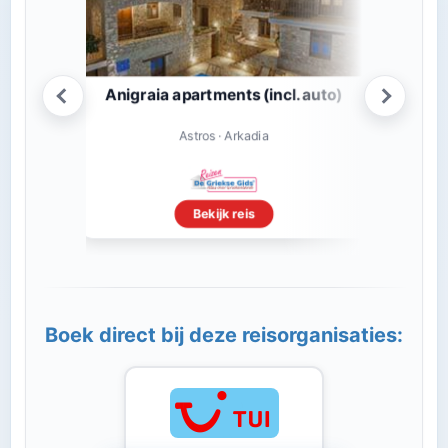
Anigraia apartments (incl. auto)
Xenon
Astros · Arkadia
Bekijk reis
Boek direct bij deze reisorganisaties: