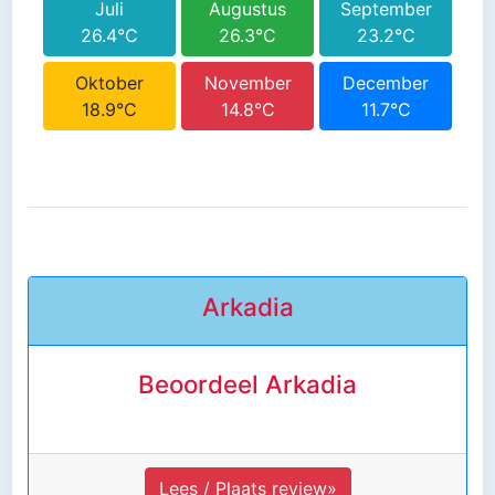
Juli
Augustus
September
26.4°C
26.3°C
23.2°C
Oktober
November
December
18.9°C
14.8°C
11.7°C
Arkadia
Beoordeel Arkadia
Lees / Plaats review»