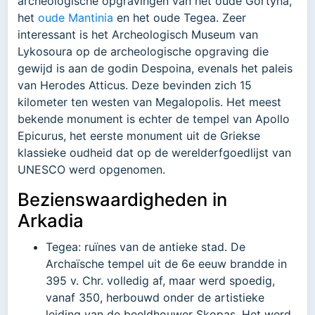
archeologische opgravingen van het oude Gortyna,
het
oude Mantinia
en het oude Tegea. Zeer
interessant is het Archeologisch Museum van
Lykosoura op de archeologische opgraving die
gewijd is aan de godin Despoina, evenals het paleis
van Herodes Atticus. Deze bevinden zich 15
kilometer ten westen van Megalopolis. Het meest
bekende monument is echter de tempel van Apollo
Epicurus, het eerste monument uit de Griekse
klassieke oudheid dat op de werelderfgoedlijst van
UNESCO werd opgenomen.
Bezienswaardigheden in
Arkadia
Tegea: ruïnes van de antieke stad. De
Archaïsche tempel uit de 6e eeuw brandde in
395 v. Chr. volledig af, maar werd spoedig,
vanaf 350, herbouwd onder de artistieke
leiding van de beeldhouwer Skopas. Het werd