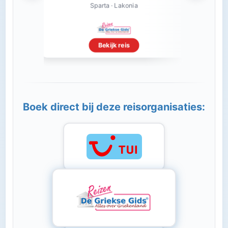
M
Sparta · Lakonia
Bekijk reis
Boek direct bij deze reisorganisaties: