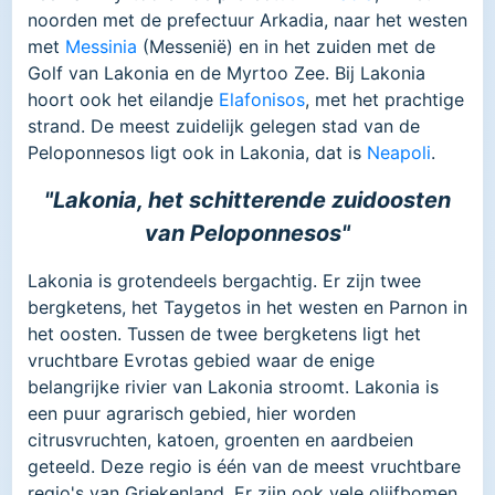
noorden met de prefectuur Arkadia, naar het westen
met
Messinia
(Messenië) en in het zuiden met de
Golf van Lakonia en de Myrtoo Zee. Bij Lakonia
hoort ook het eilandje
Elafonisos
, met het prachtige
strand. De meest zuidelijk gelegen stad van de
Peloponnesos ligt ook in Lakonia, dat is
Neapoli
.
"Lakonia, het schitterende zuidoosten
van Peloponnesos"
Lakonia is grotendeels bergachtig. Er zijn twee
bergketens, het Taygetos in het westen en Parnon in
het oosten. Tussen de twee bergketens ligt het
vruchtbare Evrotas gebied waar de enige
belangrijke rivier van Lakonia stroomt. Lakonia is
een puur agrarisch gebied, hier worden
citrusvruchten, katoen, groenten en aardbeien
geteeld. Deze regio is één van de meest vruchtbare
regio's van Griekenland. Er zijn ook vele olijfbomen