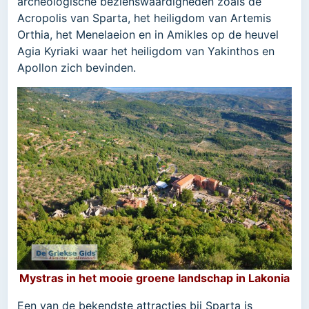
archeologische bezienswaardigheden zoals de
Acropolis van Sparta, het heiligdom van Artemis
Orthia, het Menelaeion en in Amikles op de heuvel
Agia Kyriaki waar het heiligdom van Yakinthos en
Apollon zich bevinden.
Mystras in het mooie groene landschap in Lakonia
Een van de bekendste attracties bij Sparta is