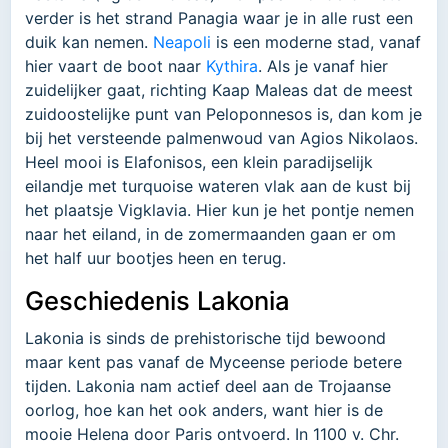
verder is het strand Panagia waar je in alle rust een
duik kan nemen.
Neapoli
is een moderne stad, vanaf
hier vaart de boot naar
Kythira
. Als je vanaf hier
zuidelijker gaat, richting Kaap Maleas dat de meest
zuidoostelijke punt van Peloponnesos is, dan kom je
bij het versteende palmenwoud van Agios Nikolaos.
Heel mooi is Elafonisos, een klein paradijselijk
eilandje met turquoise wateren vlak aan de kust bij
het plaatsje Vigklavia. Hier kun je het pontje nemen
naar het eiland, in de zomermaanden gaan er om
het half uur bootjes heen en terug.
Geschiedenis Lakonia
Lakonia is sinds de prehistorische tijd bewoond
maar kent pas vanaf de Myceense periode betere
tijden. Lakonia nam actief deel aan de Trojaanse
oorlog, hoe kan het ook anders, want hier is de
mooie Helena door Paris ontvoerd. In 1100 v. Chr.