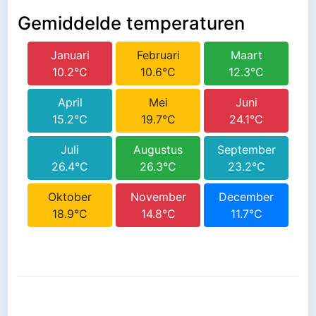
Gemiddelde temperaturen
Januari
Februari
Maart
10.2°C
10.6°C
12.3°C
April
Mei
Juni
15.2°C
19.7°C
24.1°C
Juli
Augustus
September
26.4°C
26.3°C
23.2°C
Oktober
November
December
18.9°C
14.8°C
11.7°C