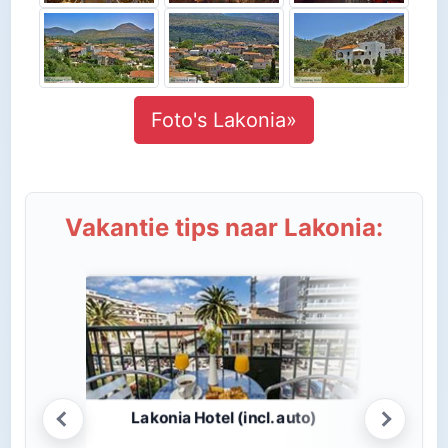
Foto's Lakonia»
Vakantie tips naar Lakonia:
Lakonia Hotel (incl. auto)
Iris B