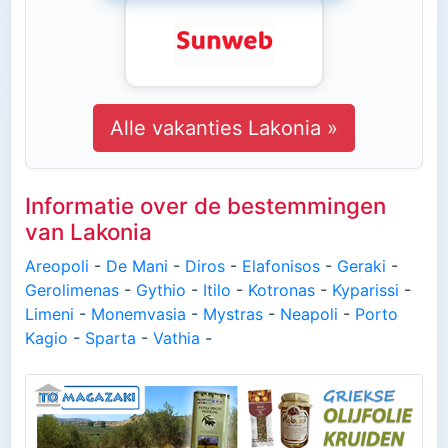
Alle vakanties Lakonia »
Informatie over de bestemmingen
van Lakonia
Areopoli
-
De Mani
-
Diros
-
Elafonisos
-
Geraki
-
Gerolimenas
-
Gythio
-
Itilo
-
Kotronas
-
Kyparissi
-
Limeni
-
Monemvasia
-
Mystras
-
Neapoli
-
Porto
Kagio
-
Sparta
-
Vathia
-