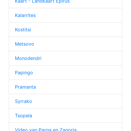
Kaart - Landkaart Epirus
Kalarrites
Kostitsi
Metsovo
Monodendri
Papingo
Pramanta
Syrrako
Tsopela
Video van Parga en Zagoria