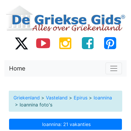
Home
Griekenland
>
Vasteland
>
Epirus
>
Ioannina
> Ioannina foto's
Ioannina: 21 vakanties