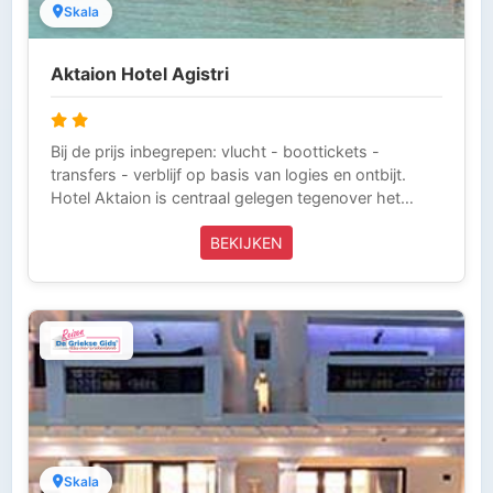
Skala
Aktaion Hotel Agistri
Bij de prijs inbegrepen: vlucht - boottickets -
transfers - verblijf op basis van logies en ontbijt.
Hotel Aktaion is centraal gelegen tegenover het
hoofd Skala-strand op het eiland Agistri in de
BEKIJKEN
Saronische Golf en bestaat uit 2 gebouwen.
Skala