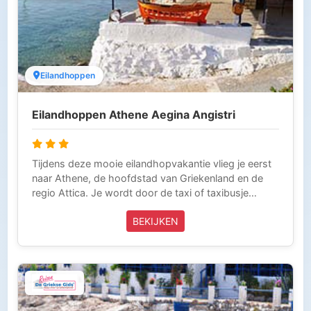
Eilandhoppen
Eilandhoppen Athene Aegina Angistri
Tijdens deze mooie eilandhopvakantie vlieg je eerst
naar Athene, de hoofdstad van Griekenland en de
regio Attica. Je wordt door de taxi of taxibusje
opgehaald en naar de haven gebracht. Vanaf hier
BEKIJKEN
neem je de boot naar Aegina waar je het eerste deel
van je vakantie zult doorbrengen. Na Aegina zul je
het piepkleine eilandje Angistri bezoeken om
tenslotte naar Athene terug te keren en het laatste
deel van je vakantie daar door te brengen. Tijdens
deze vakantie beleef je de vele verschillende
gezichten van Griekenland vlakbij de Atheense kust.