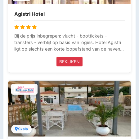
Agistri Hotel
Bij de prijs inbegrepen: vlucht - boottickets -
transfers - verblijf op basis van logies. Hotel Agistri
ligt op slechts een korte loopafstand van de haven
en op 30 meter van het prachtige strand. Het biedt
BEKIJKEN
traditionele en stijlvolle accommodatie met eigen
kookgelegenheid, dicht bij alles dat het dorp Skala
en het eiland Agistri te bieden heeft.De uitstekende
locatie van het Agistri Hotel stelt u in staat om te
genieten van alle lokale voorzieningen. Een korte
wandeling brengt u naar het levendige strand en de
haven van Skala, evenals een uitstekende selectie
van bars en taverna's.
Skala