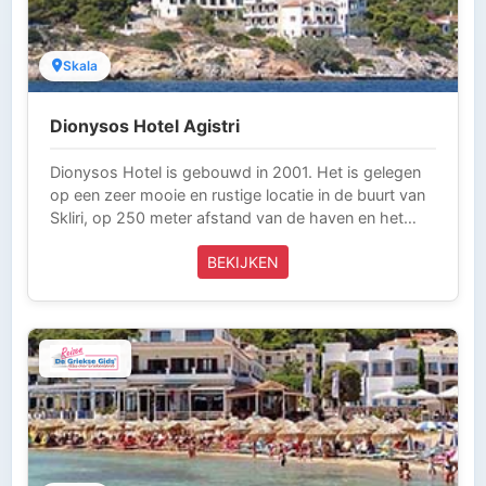
Reizen is aangesloten bij ANVR, SGR en het
Calamiteitenfonds. Wij zijn voor onze klanten die in
Griekenland zijn 24 uur per dag bereikbaar (Tel 0031-
Skala
343-218014) en laten niets over aan het toeval. Zo
kun je zorgeloos op vakantie.
Dionysos Hotel Agistri
Dionysos Hotel is gebouwd in 2001. Het is gelegen
op een zeer mooie en rustige locatie in de buurt van
Skliri, op 250 meter afstand van de haven en het
centrum van Skala, alle restaurants en mini-markten
BEKIJKEN
en op 150 meter afstand. van het beroemde strand
van Chalikiada.