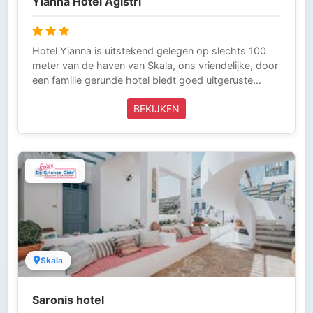
Yianna Hotel Agistri
keuze die je maakt). Griekse Gids Reizen is
aangesloten bij ANVR, SGR en het
Calamiteitenfonds. Wij zijn voor onze klanten die in
Griekenland zijn 24 uur per dag bereikbaar (Tel 0031-
Hotel Yianna is uitstekend gelegen op slechts 100
343-218014) en laten niets over aan het toeval. Zo
meter van de haven van Skala, ons vriendelijke, door
kun je zorgeloos op vakantie.
een familie gerunde hotel biedt goed uitgeruste
accommodatie met Griekse thema-avonden, een
BEKIJKEN
geweldig zwembad en warme gastvrijheid.
Skala
Saronis hotel