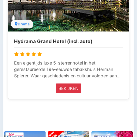
Drama
Hydrama Grand Hotel (incl. auto)
Een eigentijds luxe 5-sterrenhotel in het
gerestaureerde 19e-eeuwse tabakshuis Herman
Spierer. Waar geschiedenis en cultuur voldoen aan
luxe voordelen en een wijnbestemming die uniek is.
BEKIJKEN
Gelegen in het magische gebied van Santa Barbara,
Drama, gerangschikt onder de 60 beste stedelijke
parken van Europa. Een ideaal veilig huis voor
vogels, bestaande uit meren, watervallen, platanen,
paden en kleine bruggen die harmonieus
samenvloeiden en een gebied bedekken of 60
hectare.