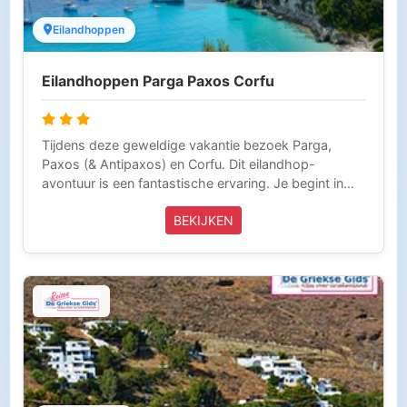
Eilandhoppen
Eilandhoppen Parga Paxos Corfu
Tijdens deze geweldige vakantie bezoek Parga,
Paxos (& Antipaxos) en Corfu. Dit eilandhop-
avontuur is een fantastische ervaring. Je begint in
het pittoreske Parga, een charmant stadje op het
BEKIJKEN
Griekse vasteland, aan de Ionische Zee. Na een
aantal dagen in Parga, word je met een taxi of
taxibusje naar de haven van Igoumenitsa gebracht,
waar je aan boord gaat van de ferry die je naar het
betoverende eiland Paxos brengt. Het staat bekend
om zijn kristalheldere water, leuke hoofdstadje en
mooie stranden, een perfecte plek om te ontspannen
en de Griekse cultuur op te snuiven. Een bezoek aan
Paxos is niet compleet zonder een dagtrip naar het
nabijgelegen eiland Antipaxos. Dit kleine eiland,