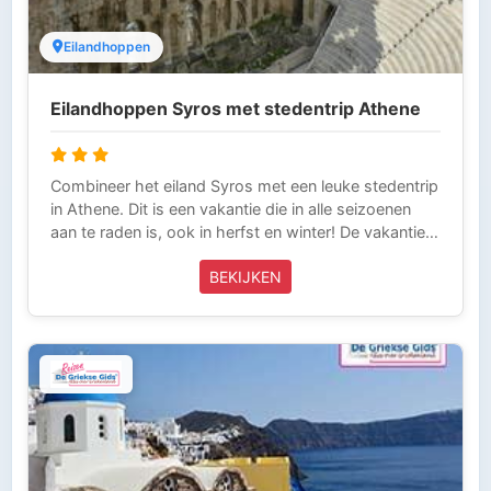
Eilandhoppen
Eilandhoppen Syros met stedentrip Athene
Combineer het eiland Syros met een leuke stedentrip
in Athene. Dit is een vakantie die in alle seizoenen
aan te raden is, ook in herfst en winter! De vakantie
start op Syros. Ermoupolis, de hoofdstad van Syros
BEKIJKEN
lééft, net als Athene, het hele jaar! Tijdens deze
vakantie bezoek je het eiland Syros en daarna maak
je een stedentrip in Athene. Om op Syros te komen
vlieg je eerst naar Athene. Indien de vlucht in de
ochtend is, dan vaar je dezelfde dag met de boot
naar Syros. Indien de vlucht 's middags of 's avonds
plaatsvindt, dan overnacht je de eerste dag in
Piraeus en neem je de volgende ochtend de boot
naar Syros. Na een aantal dagen op Syros
doorgebracht te hebben, vaar je terug naar Piraeus.