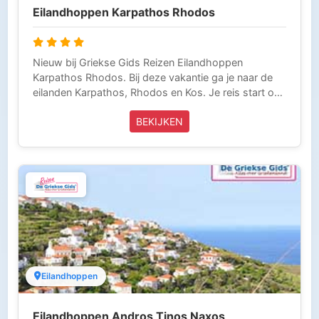
Eilandhoppen Karpathos Rhodos
Nieuw bij Griekse Gids Reizen Eilandhoppen
Karpathos Rhodos. Bij deze vakantie ga je naar de
eilanden Karpathos, Rhodos en Kos. Je reis start op
Karpathos, waar je zult landen en eindigt op het
BEKIJKEN
eiland Kos waarvan je terug zult vliegen. Deze reis
andersom maken kan ook. Deze reis bieden wij
vanaf 10 dagen aan. Deze vakantie wordt volledig
verzorgd door Griekse Gids Reizen en is inclusief
vliegtickets, verblijf en taxi-transfers. Griekse Gids
Reizen is aangesloten bij ANVR, SGR en het
Calamiteitenfonds. Wij zijn voor onze klanten die in
Griekenland zijn 24 uur per dag bereikbaar (Tel 0031-
343-218014) en laten niets over aan het toeval. Zo
kun je zorgeloos op vakantie.
Eilandhoppen
Eilandhoppen Andros Tinos Naxos