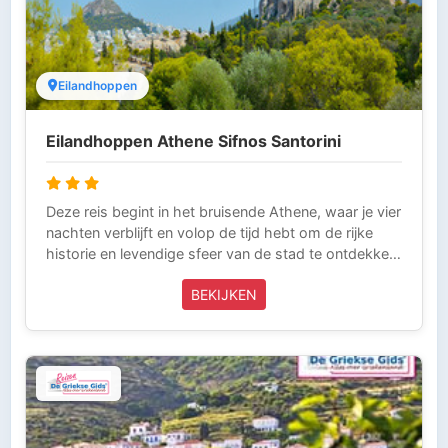
Eilandhoppen
Eilandhoppen Athene Sifnos Santorini
Deze reis begint in het bruisende Athene, waar je vier
nachten verblijft en volop de tijd hebt om de rijke
historie en levendige sfeer van de stad te ontdekken.
Daarna reis je per boot vanuit de haven van Piraeus
BEKIJKEN
naar het charmante eiland Sifnos. Hier geniet je vijf
dagen van rust, mooie stranden en authentieke
Griekse dorpjes. Vervolgens vervolg je de reis naar
het betoverende Santorini, waar je nog eens vijf
dagen verblijft en kunt genieten van
adembenemende uitzichten, witte dorpjes en de
gezelligheid. Vanuit Santorini vlieg je terug naar
Amsterdam.