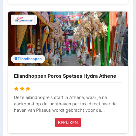
verblijf en taxi-transfers (of huurauto afhankelijk van
de keuze die je maakt). Griekse Gids Reizen is
aangesloten bij ANVR, SGR en het
Calamiteitenfonds. Wij zijn voor onze klanten die in
Griekenland zijn 24 uur per dag bereikbaar (Tel 0031-
343-218014) en laten niets over aan het toeval. Zo
kun je zorgeloos op vakantie.
Eilandhoppen
Eilandhoppen Poros Spetses Hydra Athene
Deze eilandhopreis start in Athene, waar je na
aankomst op de luchthaven per taxi direct naar de
haven van Piraeus wordt gebracht voor de
overtocht naar Poros. Dit groene eiland staat bekend
BEKIJKEN
om de dennenbossen, de sfeervolle haven en het
uitzicht op de Peloponnesos. Daarna ga je verder
naar Spetses, een eiland met een rijke geschiedenis,