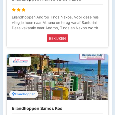
Eilandhoppen Andros Tinos Naxos. Voor deze reis
vlieg je heen naar Athene en terug vanaf Santorini.
Deze vakantie naar Andros, Tinos en Naxos wordt
volledig verzorgd door Griekse Gids Reizen en is
BEKIJKEN
inclusief vliegtickets, verblijf, vier bootovertochten en
de taxi-transfers (8 of 9, afhankelijk van de
vliegtijden). Deze reis kunnen wij u vanaf Amsterdam,
Eindhoven, Brussel en Düsseldorf aanbieden Griekse
Gids Reizen is aangesloten bij de ANVR, SGR en het
Calamiteitenfonds. Wij zijn voor onze klanten die in
Griekenland zijn 24 uur per dag bereikbaar (Tel 0031-
343-218014) en laten niets over aan het toeval. Zo
kun je zorgeloos op vakantie.
Eilandhoppen
Eilandhoppen Samos Kos