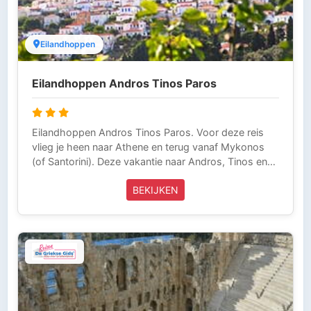
Eilandhoppen
Eilandhoppen Andros Tinos Paros
Eilandhoppen Andros Tinos Paros. Voor deze reis
vlieg je heen naar Athene en terug vanaf Mykonos
(of Santorini). Deze vakantie naar Andros, Tinos en
Paros wordt volledig verzorgd door Griekse Gids
BEKIJKEN
Reizen en is inclusief vliegtickets, verblijf, vier
bootovertochten en de taxi of taxibusje-transfers (8
of 9, afhankelijk van de vliegtijden). Wij bieden deze
reis aan vanaf Amsterdam en Düsseldorf. Griekse
Gids Reizen is aangesloten bij de ANVR, SGR en het
Calamiteitenfonds. Wij zijn voor onze klanten die in
Griekenland zijn 24 uur per dag bereikbaar (Tel 0031-
343-218014) en laten niets over aan het toeval. Zo
kun je zorgeloos op vakantie.