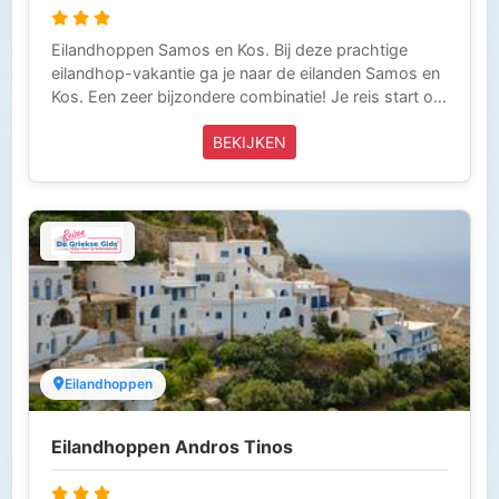
Eilandhoppen Samos en Kos. Bij deze prachtige
eilandhop-vakantie ga je naar de eilanden Samos en
Kos. Een zeer bijzondere combinatie! Je reis start op
het eiland Samos waar je zult landen en eindigt op
BEKIJKEN
het eiland Kos, vanwaar je terugvliegt. Deze reis
wordt volledig verzorgd door Griekse Gids Reizen en
is inclusief vliegtickets, taxi-transfers, boottickets en
verblijf in een 3* accommodatie inclusief ontbijt.
Griekse Gids Reizen is aangesloten bij de ANVR, SGR
en het Calamiteitenfonds. Wij zijn voor onze klanten
die in Griekenland zijn 24 uur per dag bereikbaar (Tel
0031-343-218014) en laten niets over aan het
toeval. Zo kun je zorgeloos op vakantie.
Eilandhoppen
Eilandhoppen Andros Tinos