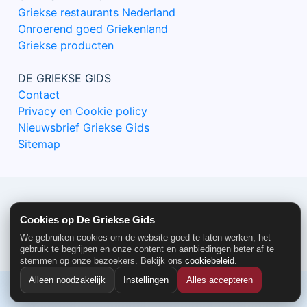
Griekse restaurants Nederland
Onroerend goed Griekenland
Griekse producten
DE GRIEKSE GIDS
Contact
Privacy en Cookie policy
Nieuwsbrief Griekse Gids
Sitemap
© De Griekse Gids 2000-2026
Cookies op De Griekse Gids
We gebruiken cookies om de website goed te laten werken, het
gebruik te begrijpen en onze content en aanbiedingen beter af te
stemmen op onze bezoekers. Bekijk ons
cookiebeleid
.
Alleen noodzakelijk
Instellingen
Alles accepteren