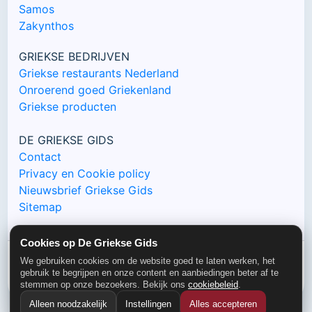
Samos
Zakynthos
GRIEKSE BEDRIJVEN
Griekse restaurants Nederland
Onroerend goed Griekenland
Griekse producten
DE GRIEKSE GIDS
Contact
Privacy en Cookie policy
Nieuwsbrief Griekse Gids
Sitemap
Cookies op De Griekse Gids
We gebruiken cookies om de website goed te laten werken, het
© De Griekse Gids 2000-2026
gebruik te begrijpen en onze content en aanbiedingen beter af te
stemmen op onze bezoekers. Bekijk ons
cookiebeleid
.
Alleen noodzakelijk
Instellingen
Alles accepteren