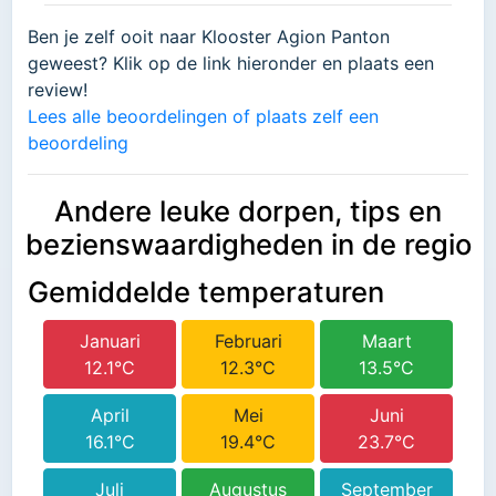
Ben je zelf ooit naar Klooster Agion Panton
geweest? Klik op de link hieronder en plaats een
review!
Lees alle beoordelingen of plaats zelf een
beoordeling
Andere leuke dorpen, tips en
bezienswaardigheden in de regio
Gemiddelde temperaturen
Januari
Februari
Maart
12.1°C
12.3°C
13.5°C
April
Mei
Juni
16.1°C
19.4°C
23.7°C
Juli
Augustus
September