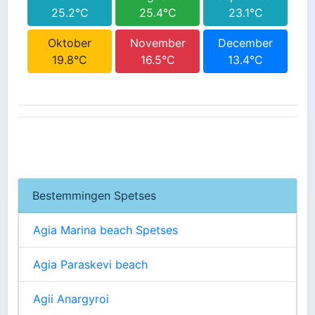
25.2°C
25.4°C
23.1°C
Oktober
November
December
19.8°C
16.5°C
13.4°C
Bestemmingen Spetses
Agia Marina beach Spetses
Agia Paraskevi beach
Agii Anargyroi