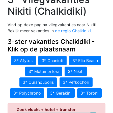
Nikiti (Chalkidiki)
Vind op deze pagina vliegvakanties naar Nikiti.
Bekijk meer vakanties in
de regio Chalkidiki
.
3-ster vakanties Chalkidiki -
Klik op de plaatsnaam
3* Afytos
3* Chanioti
3* Elia Beach
3* Metamorfosi
3* Nikiti
3* Ouranoupolis
3* Pefkochori
3* Polychrono
3* Gerakini
3* Toroni
Zoek vlucht + hotel + transfer