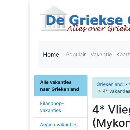
Home
Populair
Vakantie
Kaart
Alle vakanties
Griekenland
>
naar Griekenland
> 4* vakanties
Eilandhop-
4* Vli
vakanties
(Mykon
Aegina vakanties