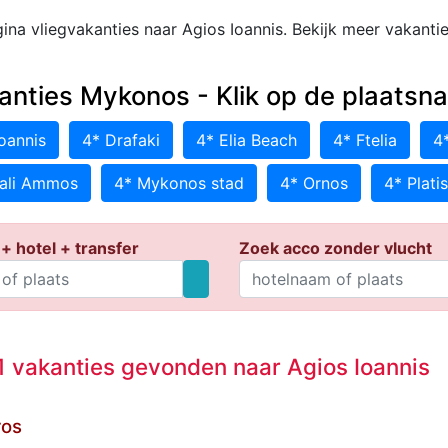
ina vliegvakanties naar Agios Ioannis. Bekijk meer vakanti
anties Mykonos - Klik op de plaatsn
oannis
4* Drafaki
4* Elia Beach
4* Ftelia
4*
ali Ammos
4* Mykonos stad
4* Ornos
4* Plati
+ hotel + transfer
Zoek acco zonder vlucht
 vakanties gevonden naar Agios Ioannis
ros