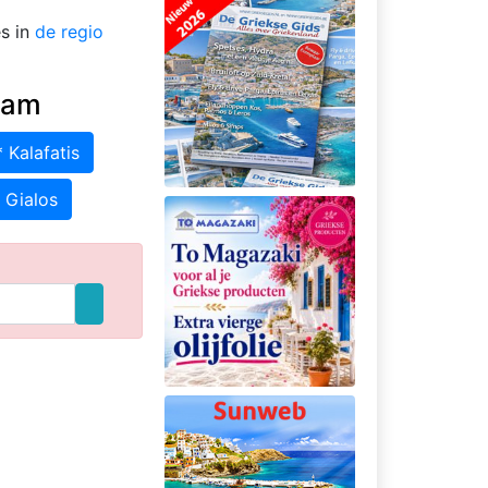
es in
de regio
aam
 Kalafatis
s Gialos