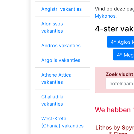
Vind op deze pag
Angistri vakanties
Mykonos
.
Alonissos
4-ster vak
vakanties
4* Agios I
Andros vakanties
4* Meg
Argolis vakanties
Zoek vlucht 
Athene Attica
vakanties
Chalkidiki
vakanties
We hebben 1
West-Kreta
(Chania) vakanties
Lithos by Spy