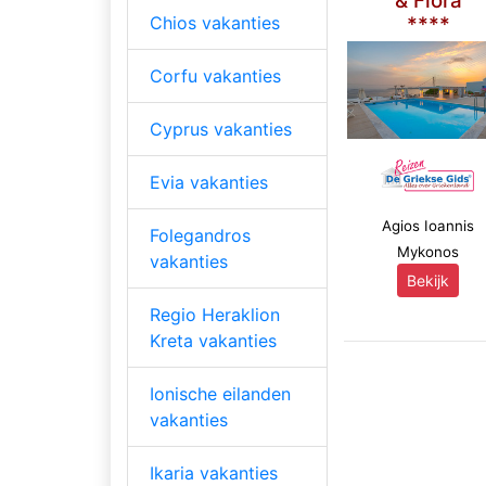
& Flora
Chios vakanties
****
Corfu vakanties
Cyprus vakanties
Evia vakanties
Agios Ioannis
Folegandros
Mykonos
vakanties
Bekijk
Regio Heraklion
Kreta vakanties
Ionische eilanden
vakanties
Ikaria vakanties