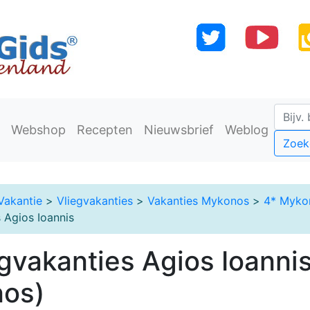
Webshop
Recepten
Nieuwsbrief
Weblog
Zoek
Vakantie
>
Vliegvakanties
>
Vakanties Mykonos
>
4* Myko
 Agios Ioannis
egvakanties Agios Ioanni
os)