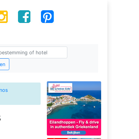
en
nos
s