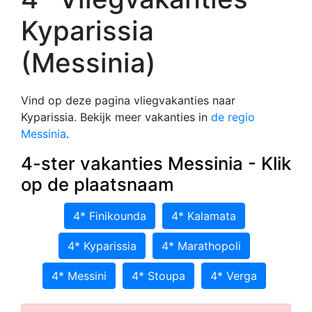
Kyparissia
(Messinia)
Vind op deze pagina vliegvakanties naar
Kyparissia. Bekijk meer vakanties in
de regio
Messinia
.
4-ster vakanties Messinia - Klik
op de plaatsnaam
4* Finikounda
4* Kalamata
4* Kyparissia
4* Marathopoli
4* Messini
4* Stoupa
4* Verga