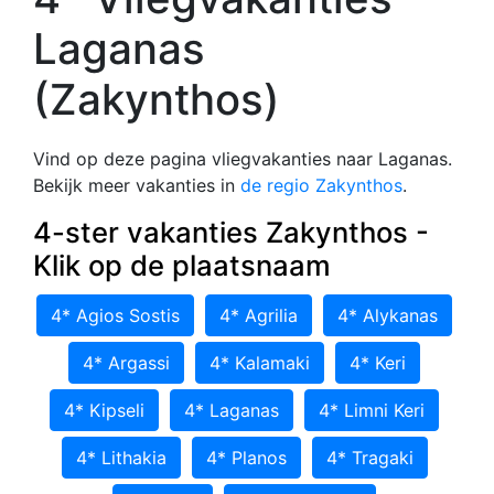
Laganas
(Zakynthos)
Vind op deze pagina vliegvakanties naar Laganas.
Bekijk meer vakanties in
de regio Zakynthos
.
4-ster vakanties Zakynthos -
Klik op de plaatsnaam
4* Agios Sostis
4* Agrilia
4* Alykanas
4* Argassi
4* Kalamaki
4* Keri
4* Kipseli
4* Laganas
4* Limni Keri
4* Lithakia
4* Planos
4* Tragaki