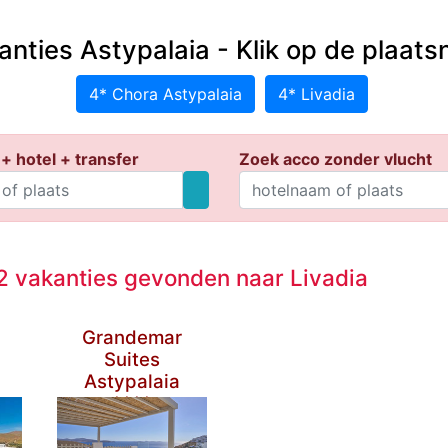
anties Astypalaia - Klik op de plaat
4* Chora Astypalaia
4* Livadia
+ hotel + transfer
Zoek acco zonder vlucht
 vakanties gevonden naar Livadia
a
Grandemar
Suites
Astypalaia
****