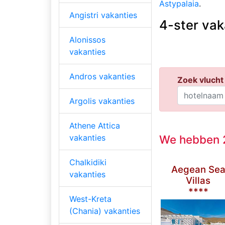
Astypalaia
.
Angistri vakanties
4-ster vak
Alonissos
vakanties
Andros vakanties
Zoek vlucht 
Argolis vakanties
Athene Attica
We hebben 2
vakanties
Chalkidiki
Aegean Se
vakanties
Villas
****
West-Kreta
(Chania) vakanties