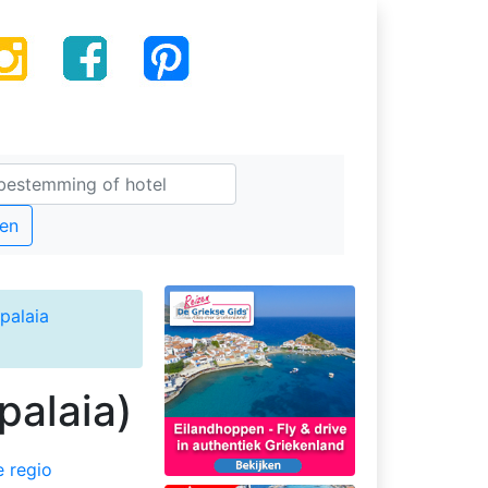
en
palaia
palaia)
e regio