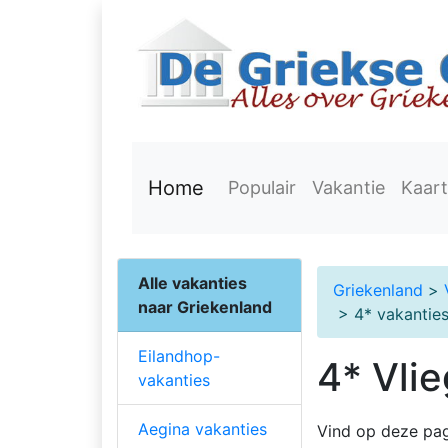
Home
Populair
Vakantie
Kaart
Alle vakanties
Griekenland
>
naar Griekenland
> 4* vakanties
Eilandhop-
4* Vlie
vakanties
Aegina vakanties
Vind op deze pag