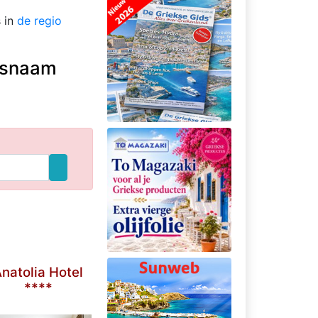
s in
de regio
atsnaam
natolia Hotel
****