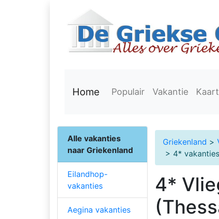
Home
Populair
Vakantie
Kaart
Alle vakanties
Griekenland
>
naar Griekenland
> 4* vakanties
Eilandhop-
4* Vli
vakanties
(Thess
Aegina vakanties