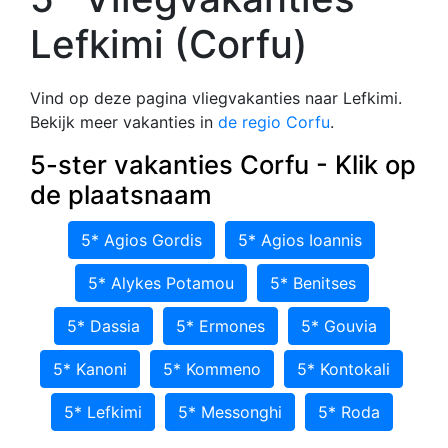
Lefkimi (Corfu)
Vind op deze pagina vliegvakanties naar Lefkimi.
Bekijk meer vakanties in
de regio Corfu
.
5-ster vakanties Corfu - Klik op
de plaatsnaam
5* Agios Gordis
5* Agios Ioannis
5* Alykes Potamou
5* Benitses
5* Dassia
5* Ermones
5* Gouvia
5* Kanoni
5* Kommeno
5* Kontokali
5* Lefkimi
5* Messonghi
5* Roda