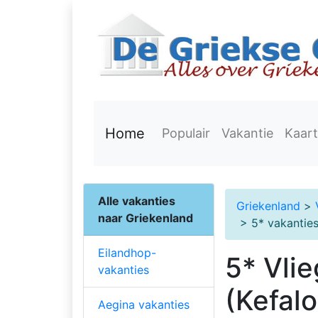
Home
Populair
Vakantie
Kaart
Alle vakanties
Griekenland
>
naar Griekenland
> 5* vakantie
Eilandhop-
5* Vli
vakanties
(Kefalo
Aegina vakanties