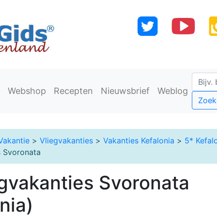
Webshop
Recepten
Nieuwsbrief
Weblog
Zoek
Vakantie
>
Vliegvakanties
>
Vakanties Kefalonia
>
5* Kefal
s Svoronata
egvakanties Svoronata
nia)