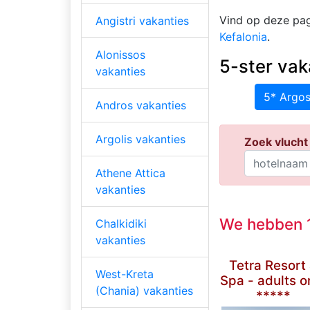
Vind op deze pag
Angistri vakanties
Kefalonia
.
Alonissos
5-ster vak
vakanties
5* Argos
Andros vakanties
Argolis vakanties
Zoek vlucht 
Athene Attica
vakanties
We hebben 1
Chalkidiki
vakanties
Tetra Resort
West-Kreta
Spa - adults o
(Chania) vakanties
*****