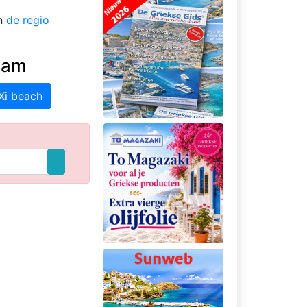
in
de regio
naam
Xi beach