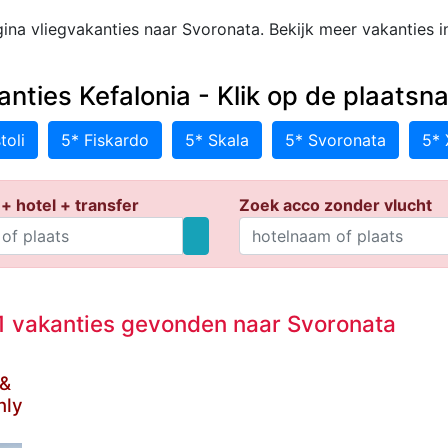
ina vliegvakanties naar Svoronata. Bekijk meer vakanties 
anties Kefalonia - Klik op de plaats
toli
5* Fiskardo
5* Skala
5* Svoronata
5* 
+ hotel + transfer
Zoek acco zonder vlucht
 vakanties gevonden naar Svoronata
 &
nly