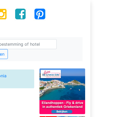
en
onia