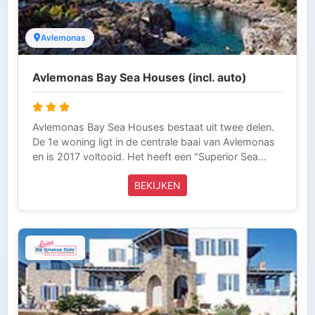
Avlemonas
Avlemonas Bay Sea Houses (incl. auto)
Avlemonas Bay Sea Houses bestaat uit twee delen.
De 1e woning ligt in de centrale baai van Avlemonas
en is 2017 voltooid. Het heeft een "Superior Sea
View Double" en het "Superior Sea View
BEKIJKEN
Appartement" voor 2-4 personen. Het 2e pand ligt
op slechts 100 meter van de pittoreske baai van
Avlemonas en het bestaat uit 5 dubbele studio's met
zeezicht en twee appartementen voor 4 personen.
Winkeltjes zijn in de buurt. Ook zijn er restaurants en
een traditioneel café zeer dicht bij de appartementen.
Dit is een Fly & Drive vakantie naar Kythira.
Inbegrepen bij deze reis zijn de vliegtickets, de
huurauto, het verblijf incl. ontbijt (de boottickets