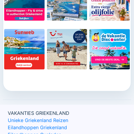
voor u maar dienen ter plekke betaald te worden). Bij
deze reis land je in Kalamata (Peloponnesos) waar
de huurauto voor je klaarstaat. Vervolgens rijd je naar
het plaatsje Gythion (110 km), waar je de eerste
nacht verblijft. De volgende morgen rijd je naar de
haven in Neapoli (90 km) waar je met de veerboot
oversteekt naar eiland Kythira. Deze reis kun je
eventueel ook combineren met een langer verblijf op
Peloponnesos.
VAKANTIES GRIEKENLAND
Unieke Griekenland Reizen
Eilandhoppen Griekenland