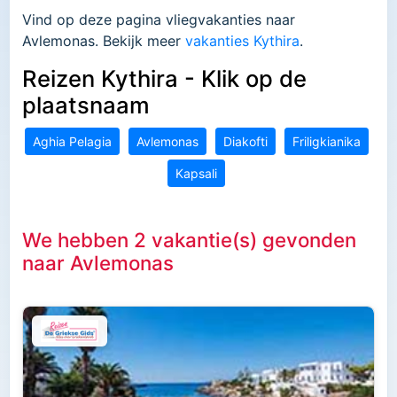
Vind op deze pagina vliegvakanties naar
Avlemonas. Bekijk meer
vakanties Kythira
.
Reizen Kythira - Klik op de
plaatsnaam
Aghia Pelagia
Avlemonas
Diakofti
Friligkianika
Kapsali
We hebben 2 vakantie(s) gevonden
naar Avlemonas