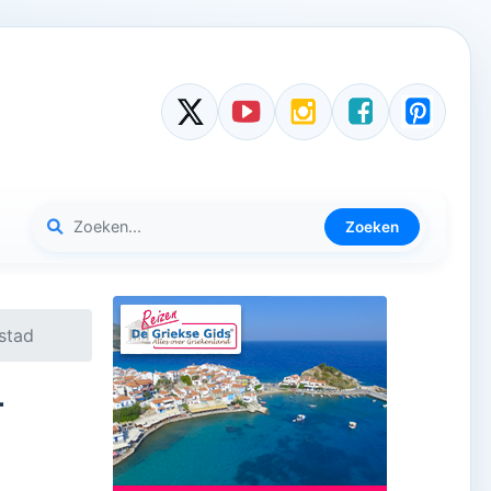
Zoeken
stad
-