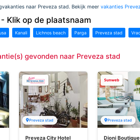
gvakanties naar Preveza stad. Bekijk meer
vakanties Preve
- Klik op de plaatsnaam
usa
Kanali
Lichnos beach
Parga
Preveza stad
Vra
ntie(s) gevonden naar Preveza stad
Preveza stad
Preveza stad
Preveza City Hotel
Dioni Boutique