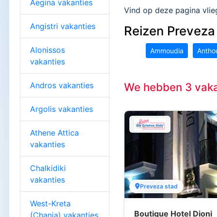
Aegina vakanties
Vind op deze pagina vlie
Angistri vakanties
Reizen Preveza 
Alonissos
Ammoudia
Antho
vakanties
Andros vakanties
We hebben 3 vaka
Argolis vakanties
Athene Attica
vakanties
Chalkidiki
vakanties
Preveza stad
West-Kreta
Boutique Hotel Dioni
(Chania) vakanties