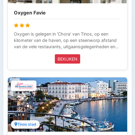
0031-343-218014) en laten niets over aan het
toeval. Zo kun je zorgeloos op vakantie.
Oxygen Favie
Oxygen is gelegen in 'Chora' van Tinos, op een
kilometer van de haven, op een steenworp afstand
van de vele restaurants, uitgaansgelegenheden en
winkels in de omgeving, maar ook ideaal gelegen om
BEKIJKEN
rust en gastvrijheid te bieden voor een onvergetelijk
verblijf. Deze vakantie wordt volledig verzorgd door
Griekse Gids Reizen en is inclusief vliegtickets,
verblijf met ontbijt en taxi-transfers. Griekse Gids
Reizen is aangesloten bij ANVR, SGR en het
Calamiteitenfonds. Wij zijn voor onze klanten die in
Griekenland zijn 24 uur per dag bereikbaar (Tel 0031-
343-218014) en laten niets over aan het toeval. Zo
kun je zorgeloos op vakantie.
Tinos stad