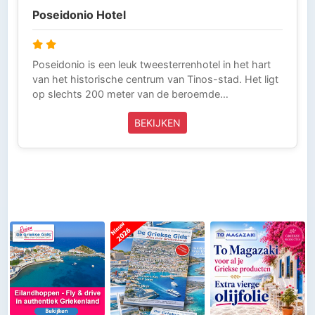
Poseidonio Hotel
Poseidonio is een leuk tweesterrenhotel in het hart
van het historische centrum van Tinos-stad. Het ligt
op slechts 200 meter van de beroemde
Evangelistria-kerk aan de haven. Het hotel bevindt
BEKIJKEN
zich op een gezellige plek in Tinos-stad: vlakbij de
winkels, tavernes en cafés. Het uitzicht vanuit het
hotel is prachtig! Deze reis kunnen wij je vanaf
Amsterdam, Eindhoven, Brussel en Düsseldorf
aanbieden Deze reis wordt volledig verzorgd door
Griekse Gids Reizen en is inclusief vliegtickets, taxi-
transfers, boottickets en verblijf inclusief ontbijt.
Griekse Gids Reizen is aangesloten bij de ANVR, SGR
en het Calamiteitenfonds. Wij zijn voor onze klanten
die in Griekenland zijn 24 uur per dag bereikbaar (Tel
0031-343-218014) en laten niets over aan het
toeval. Zo kun je zorgeloos op vakantie