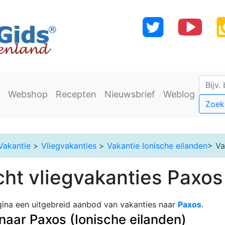
Webshop
Recepten
Nieuwsbrief
Weblog
Zoek
Vakantie
>
Vliegvakanties
>
Vakantie Ionische eilanden
> Va
cht vliegvakanties Paxos
ina een uitgebreid aanbod van vakanties naar
Paxos
.
naar Paxos (Ionische eilanden)