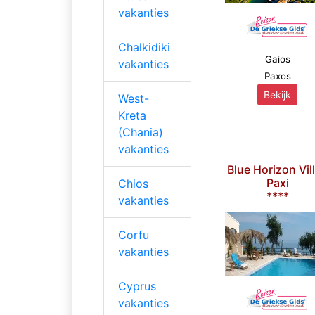
vakanties
Chalkidiki
Gaios
vakanties
Paxos
Bekijk
West-
Kreta
(Chania)
vakanties
Blue Horizon Vil
Paxi
Chios
****
vakanties
Corfu
vakanties
Cyprus
vakanties