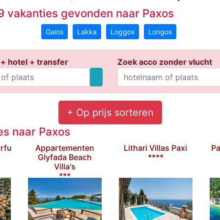
 vakanties gevonden naar Paxos
Gaios
Lakka
Loggos
Longos
+ hotel + transfer
Zoek acco zonder vlucht
+ Op prijs sorteren
ies naar Paxos
rfu
Appartementen
Lithari Villas Paxi
Pa
Glyfada Beach
****
Villa's
***