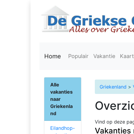
Home
Populair
Vakantie
Kaart
Alle
Griekenland
>
vakanties
naar
Overzi
Griekenla
nd
Vind op deze pag
Eilandhop-
Vakanties 