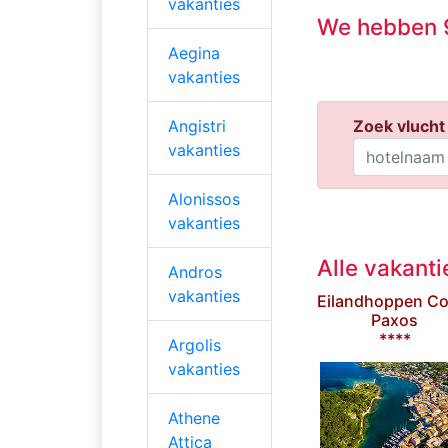
vakanties
We hebben 9
Aegina
vakanties
Zoek vlucht 
Angistri
vakanties
Alonissos
vakanties
Alle vakant
Andros
vakanties
Eilandhoppen Co
Paxos
****
Argolis
vakanties
Athene
Attica