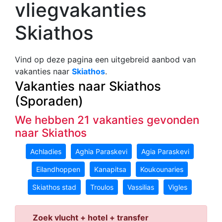
vliegvakanties
Skiathos
Vind op deze pagina een uitgebreid aanbod van
vakanties naar
Skiathos
.
Vakanties naar Skiathos
(Sporaden)
We hebben 21 vakanties gevonden
naar Skiathos
Achladies
Aghia Paraskevi
Agia Paraskevi
Eilandhoppen
Kanapitsa
Koukounaries
Skiathos stad
Troulos
Vassilias
Vigles
Zoek vlucht + hotel + transfer