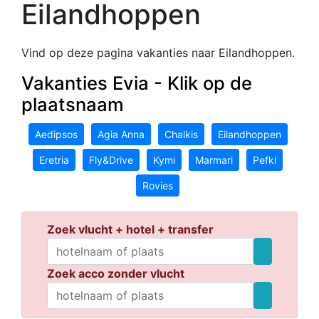
Eilandhoppen
Vind op deze pagina vakanties naar Eilandhoppen.
Vakanties Evia - Klik op de
plaatsnaam
Aedipsos
Agia Anna
Chalkis
Eilandhoppen
Eretria
Fly&Drive
Kymi
Marmari
Pefki
Rovies
Zoek vlucht + hotel + transfer
Zoek acco zonder vlucht