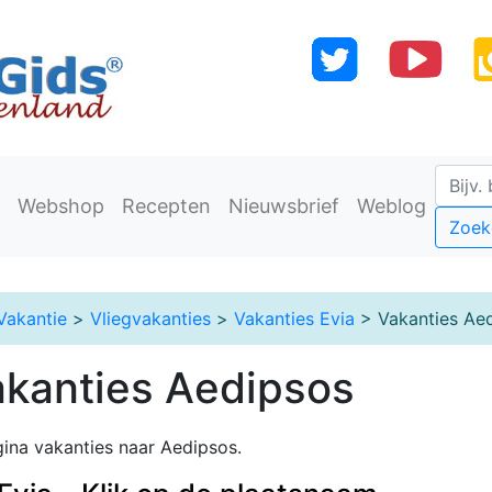
Webshop
Recepten
Nieuwsbrief
Weblog
Zoek
Vakantie
>
Vliegvakanties
>
Vakanties Evia
> Vakanties Ae
akanties Aedipsos
ina vakanties naar Aedipsos.