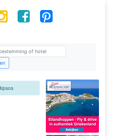
en
dipsos