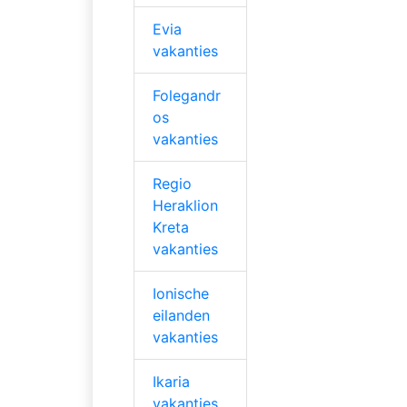
Evia
vakanties
Folegandr
os
vakanties
Regio
Heraklion
Kreta
vakanties
Ionische
eilanden
vakanties
Ikaria
vakanties