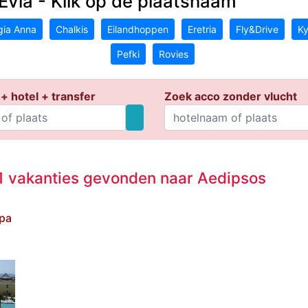
Evia - Klik op de plaatsnaam
gia Anna
Chalkis
Eilandhoppen
Eretria
Fly&Drive
Ky
Pefki
Rovies
+ hotel + transfer
Zoek acco zonder vlucht
 vakanties gevonden naar Aedipsos
Spa