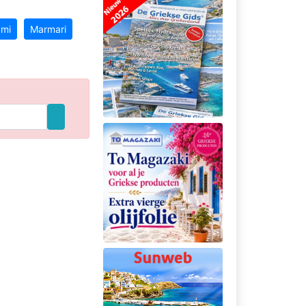
mi
Marmari