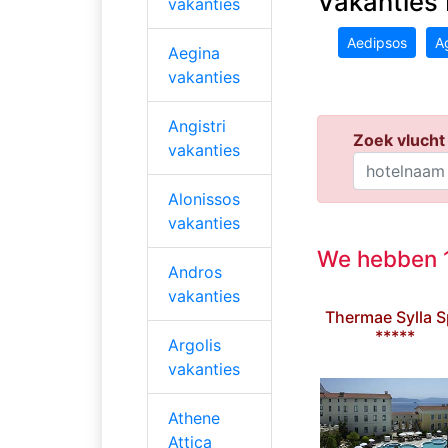
Vakanties 
vakanties
Aedipsos
A
Aegina
vakanties
Angistri
Zoek vlucht 
vakanties
Alonissos
vakanties
We hebben 1
Andros
vakanties
Thermae Sylla 
*****
Argolis
vakanties
Athene
Attica