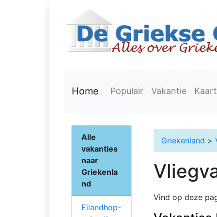
Home
Populair
Vakantie
Kaart
Alle
Griekenland
>
vakanties
naar
Vliegv
Griekenla
nd
Vind op deze pag
Eilandhop-