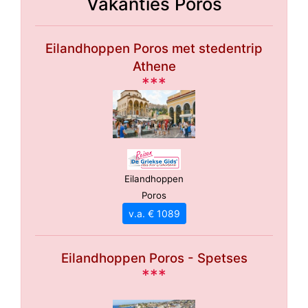
Vakanties Poros
Eilandhoppen Poros met stedentrip
Athene
***
Eilandhoppen
Poros
v.a. € 1089
Eilandhoppen Poros - Spetses
***