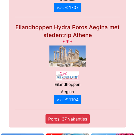
v.a. € 1707
Eilandhoppen Hydra Poros Aegina met
stedentrip Athene
***
Eilandhoppen
Aegina
v.a. € 1194
Poros: 37 vakanties