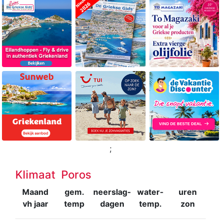
;
Klimaat Poros
Maand
gem.
neerslag-
water-
uren
vh jaar
temp
dagen
temp.
zon