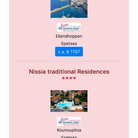
Eilandhoppen
Spetses
v.a. € 1197
Nissia traditional Residences
****
Kounoupitsa
Spetses