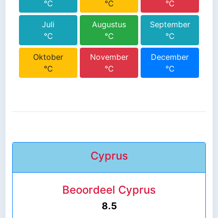
°C
°C
°C
Juli
Augustus
September
°C
°C
°C
Oktober
November
December
°C
°C
°C
Cyprus
Beoordeel Cyprus
8.5