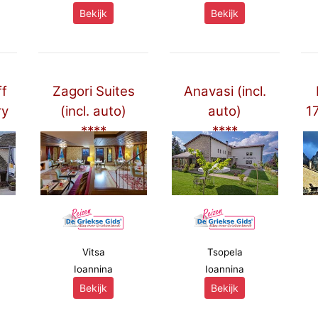
Bekijk
Bekijk
ff
Zagori Suites
Anavasi (incl.
ry
(incl. auto)
auto)
17
****
****
Vitsa
Tsopela
Ioannina
Ioannina
Bekijk
Bekijk