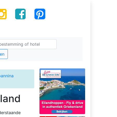
en
oannina
nland
nderstaande