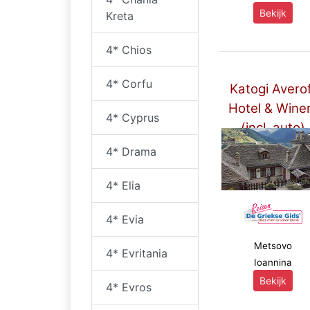
Bekijk
Kreta
4* Chios
4* Corfu
Katogi Avero
Hotel & Wine
4* Cyprus
(incl. auto)
****
4* Drama
4* Elia
4* Evia
Metsovo
4* Evritania
Ioannina
Bekijk
4* Evros