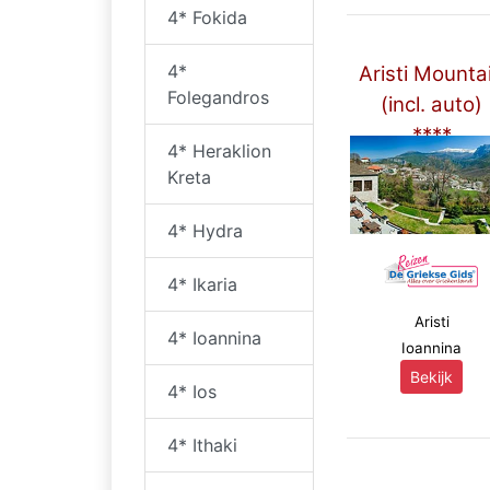
4* Fokida
4*
Aristi Mounta
Folegandros
(incl. auto)
****
4* Heraklion
Kreta
4* Hydra
4* Ikaria
Aristi
4* Ioannina
Ioannina
Bekijk
4* Ios
4* Ithaki