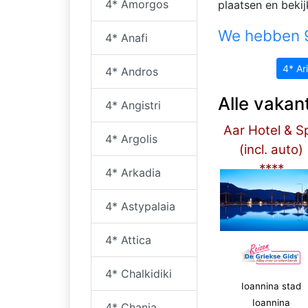
4* Amorgos
plaatsen en beki
We hebben 9
4* Anafi
4* Ari
4* Andros
Alle vakan
4* Angistri
Aar Hotel & S
4* Argolis
(incl. auto)
****
4* Arkadia
4* Astypalaia
4* Attica
4* Chalkidiki
Ioannina stad
Ioannina
4* Chania