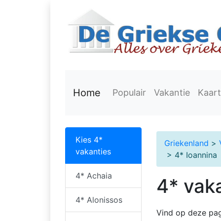
Home
Populair
Vakantie
Kaart
Kies 4*
Griekenland
>
vakanties
> 4* Ioannina
4* Achaia
4* vak
4* Alonissos
Vind op deze pag