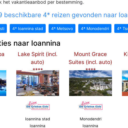
jk het vakantieaanbod per bestemming.
 beschikbare 4* reizen gevonden naar Ioa
sti
4* Ioannina stad
4* Metsovo
4* Monodendri
4* Ts
ties naar Ioannina
pa
Lake Spirit (incl.
Mount Grace
Ki
auto)
Suites (incl. auto)
****
****
Ioannina stad
Monodendri
Ioannina
Ioannina