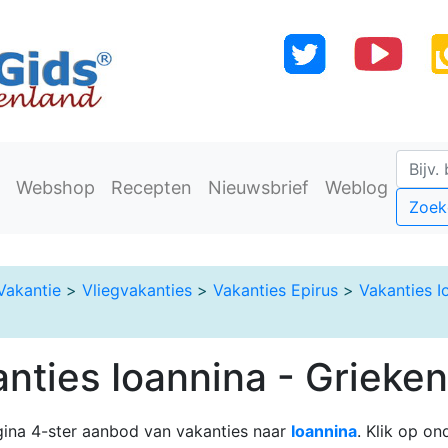
Webshop
Recepten
Nieuwsbrief
Weblog
Zoek
Vakantie
>
Vliegvakanties
>
Vakanties Epirus
>
Vakanties I
anties Ioannina - Grieke
ina 4-ster aanbod van vakanties naar
Ioannina
. Klik op o