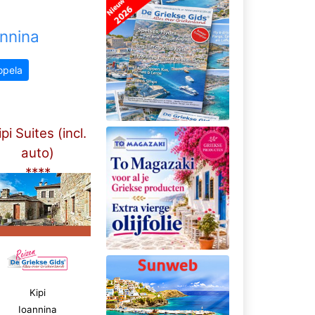
nnina
opela
pi Suites (incl.
auto)
****
Kipi
Ioannina