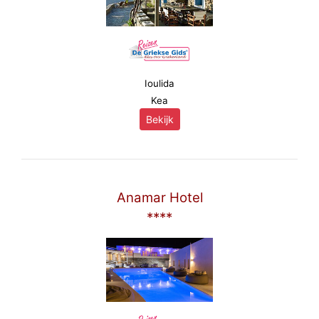
Ioulida
Kea
Bekijk
Anamar Hotel
****