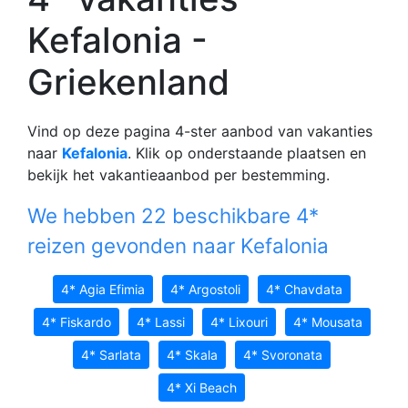
Kefalonia -
Griekenland
Vind op deze pagina 4-ster aanbod van vakanties
naar
Kefalonia
. Klik op onderstaande plaatsen en
bekijk het vakantieaanbod per bestemming.
We hebben 22 beschikbare 4*
reizen gevonden naar Kefalonia
4* Agia Efimia
4* Argostoli
4* Chavdata
4* Fiskardo
4* Lassi
4* Lixouri
4* Mousata
4* Sarlata
4* Skala
4* Svoronata
4* Xi Beach