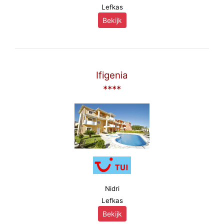
Lefkas
Bekijk
Ifigenia
****
Nidri
Lefkas
Bekijk