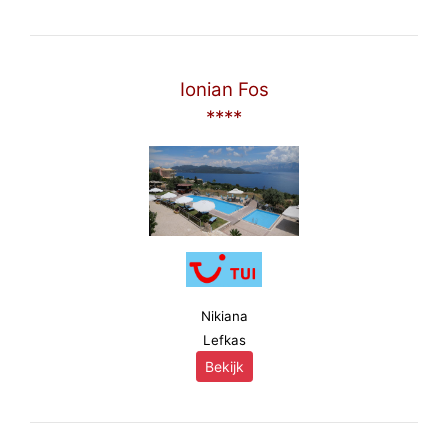
Ionian Fos
****
Nikiana
Lefkas
Bekijk