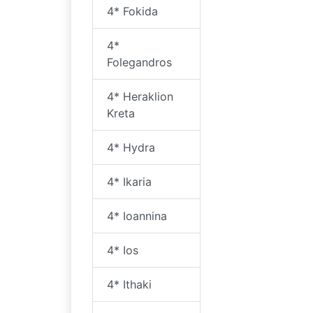
4* Fokida
4*
Folegandros
4* Heraklion
Kreta
4* Hydra
4* Ikaria
4* Ioannina
4* Ios
4* Ithaki