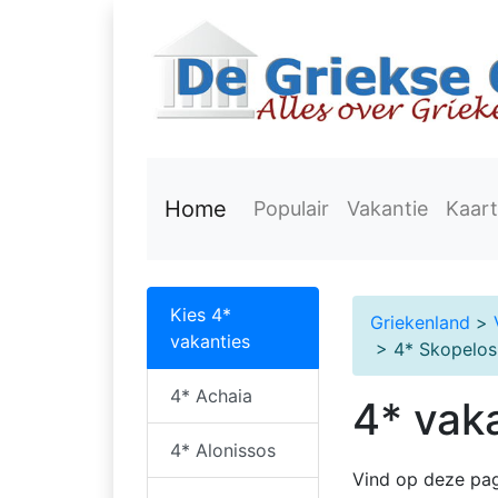
Home
Populair
Vakantie
Kaart
Kies 4*
Griekenland
>
vakanties
> 4* Skopelos
4* Achaia
4* vak
4* Alonissos
Vind op deze pag