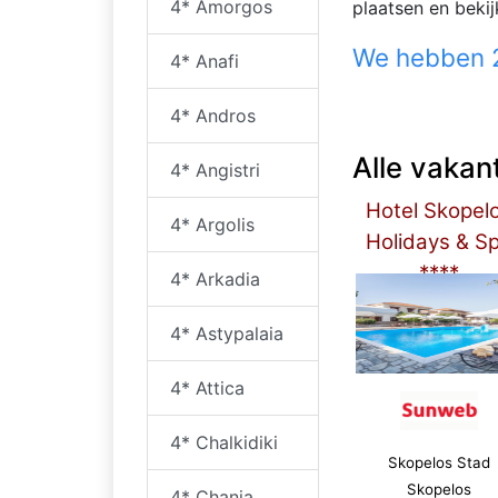
4* Amorgos
plaatsen en beki
We hebben 2
4* Anafi
4* Andros
Alle vakan
4* Angistri
Hotel Skopel
4* Argolis
Holidays & S
****
4* Arkadia
4* Astypalaia
4* Attica
4* Chalkidiki
Skopelos Stad
Skopelos
4* Chania