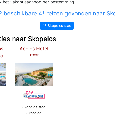
jk het vakantieaanbod per bestemming.
 beschikbare 4* reizen gevonden naar Sk
4* Skopelos stad
ties naar Skopelos
os
Aeolos Hotel
pa
****
Skopelos stad
Skopelos