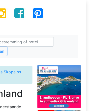
en
es Skopelos
nland
nderstaande