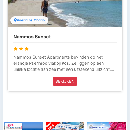
Pserimos Chorio
Nammos Sunset
Nammos Sunset Apartments bevinden op het
eilandje Pserimos vlakbij Kos. Ze liggen op een
unieke locatie aan zee met een uitstekend uitzicht.
De accommodatie bestaat uit 12 appartementen en
BEKIJKEN
een superior huis dat geschikt is voor 5 personen.
Alle appartementen zijn modern met beige en pinda
groene tonen van de aarde uit te brengen. Deze reis
wordt volledig verzorgd door Griekse Gids Reizen en
is inclusief vliegtickets, boottickets, taxitransfers en
verblijf op basis van logies. Griekse Gids Reizen is
aangesloten bij ANVR, SGR en het
Calamiteitenfonds. Wij zijn voor onze klanten die in