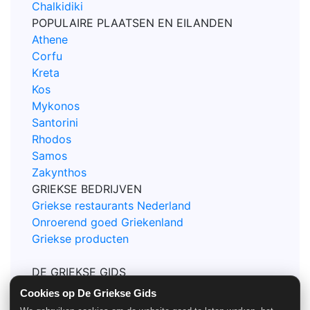
Chalkidiki
POPULAIRE PLAATSEN EN EILANDEN
Athene
Corfu
Kreta
Kos
Mykonos
Santorini
Rhodos
Samos
Zakynthos
GRIEKSE BEDRIJVEN
Griekse restaurants Nederland
Onroerend goed Griekenland
Griekse producten
DE GRIEKSE GIDS
Contact
Cookies op De Griekse Gids
Privacy en Cookie policy