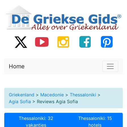
Home
Griekenland
>
Macedonie
>
Thessaloniki
>
Agia Sofia
> Reviews Agia Sofia
Thessaloniki: 32
Thessaloniki: 15
vakanties
hotels