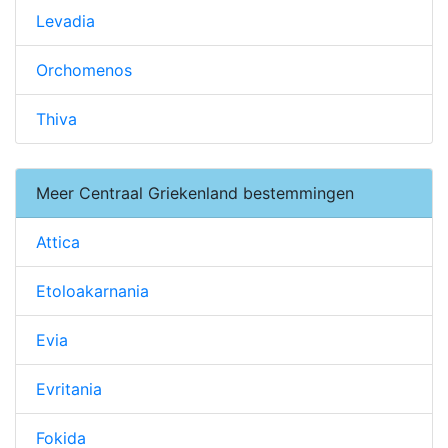
Levadia
Orchomenos
Thiva
Meer Centraal Griekenland bestemmingen
Attica
Etoloakarnania
Evia
Evritania
Fokida