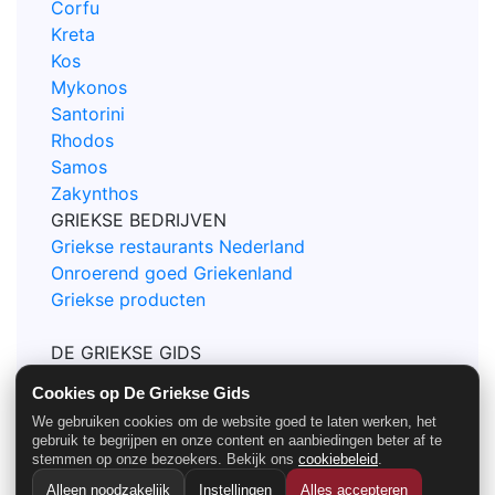
Corfu
Kreta
Kos
Mykonos
Santorini
Rhodos
Samos
Zakynthos
GRIEKSE BEDRIJVEN
Griekse restaurants Nederland
Onroerend goed Griekenland
Griekse producten
DE GRIEKSE GIDS
Contact
Cookies op De Griekse Gids
Privacy en Cookie policy
We gebruiken cookies om de website goed te laten werken, het
Nieuwsbrief Griekse Gids
gebruik te begrijpen en onze content en aanbiedingen beter af te
Sitemap
stemmen op onze bezoekers. Bekijk ons
cookiebeleid
.
Alleen noodzakelijk
Instellingen
Alles accepteren