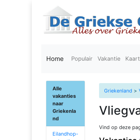
Home
Populair
Vakantie
Kaart
Alle
Griekenland
>
vakanties
naar
Vliegv
Griekenla
nd
Vind op deze pag
Eilandhop-