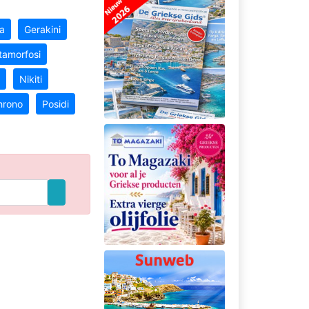
a
Gerakini
amorfosi
Nikiti
hrono
Posidi