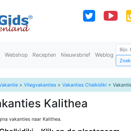
Webshop
Recepten
Nieuwsbrief
Weblog
Zoek
Vakantie
>
Vliegvakanties
>
Vakanties Chalkidiki
> Vakantie
akanties Kalithea
ina vakanties naar Kalithea.