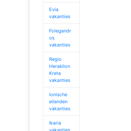
Evia
vakanties
Folegandr
os
vakanties
Regio
Heraklion
Kreta
vakanties
Ionische
eilanden
vakanties
Ikaria
vakanties