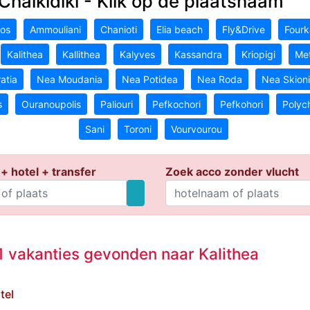
Chalkidiki - Klik op de plaatsnaam
tos
Ammouliani
Chanioti
Elia beach
Fly&Drive
Fourk
Kalithea
Kallithea
Kalyves
Kassandra
Kriopigi
Met
atia
Nea Moudania
Nea Potidea
Nea Roda
Nea Skioni
s
Ouranoupolis
Paliouri
Pefkochori
Pefkohori
Polyc
Sani
Toroni
Vourvourou
+ hotel + transfer
Zoek acco zonder vlucht
 vakanties gevonden naar Kalithea
tel