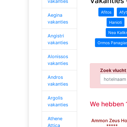
Vakanties 
vakanties
Afitos
Afy
Aegina
vakanties
Hanioti
Nea Kalikr
Angistri
vakanties
Ormos Panagia
Alonissos
vakanties
Zoek vlucht 
Andros
vakanties
Argolis
We hebben 1
vakanties
Athene
Ammon Zeus Ho
Attica
*****