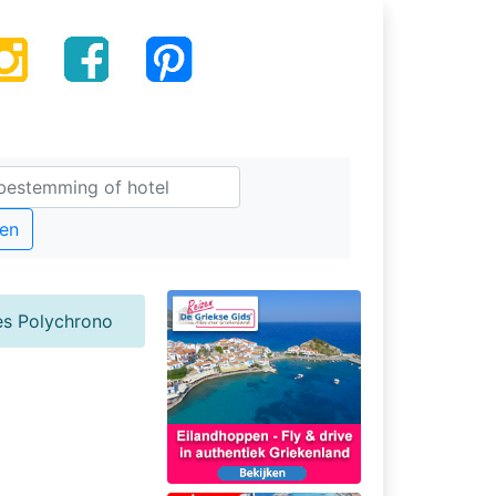
en
es Polychrono