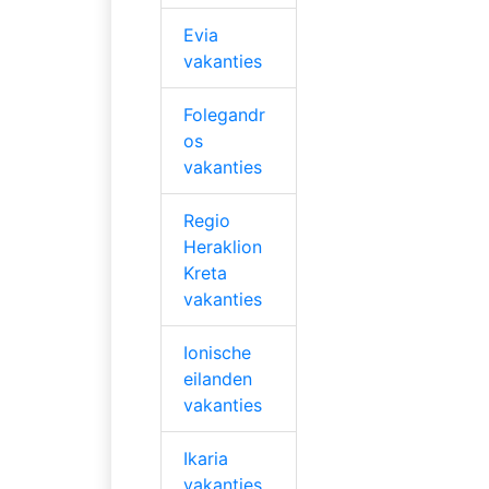
Evia
vakanties
Folegandr
os
vakanties
Regio
Heraklion
Kreta
vakanties
Ionische
eilanden
vakanties
Ikaria
vakanties