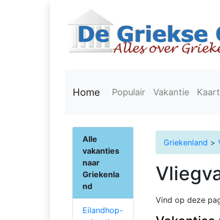
Home
Populair
Vakantie
Kaart
Alle
Griekenland
>
vakanties
naar
Vliegv
Griekenla
nd
Vind op deze pag
Eilandhop-