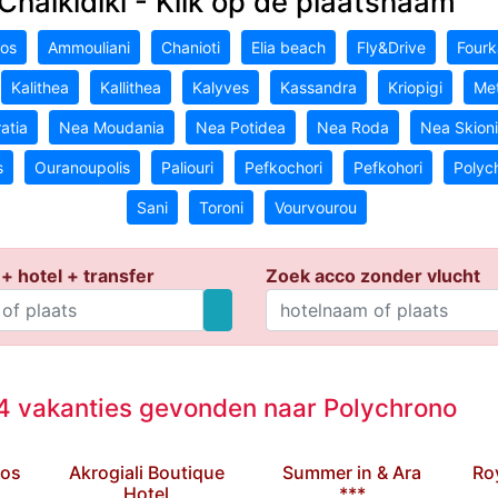
Chalkidiki - Klik op de plaatsnaam
tos
Ammouliani
Chanioti
Elia beach
Fly&Drive
Fourk
Kalithea
Kallithea
Kalyves
Kassandra
Kriopigi
Met
atia
Nea Moudania
Nea Potidea
Nea Roda
Nea Skioni
s
Ouranoupolis
Paliouri
Pefkochori
Pefkohori
Polyc
Sani
Toroni
Vourvourou
+ hotel + transfer
Zoek acco zonder vlucht
 vakanties gevonden naar Polychrono
ios
Akrogiali Boutique
Summer in & Ara
Roy
Hotel
***