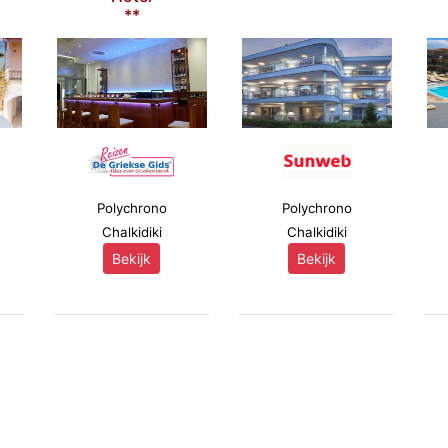
**
Polychrono
Polychrono
Chalkidiki
Chalkidiki
Bekijk
Bekijk