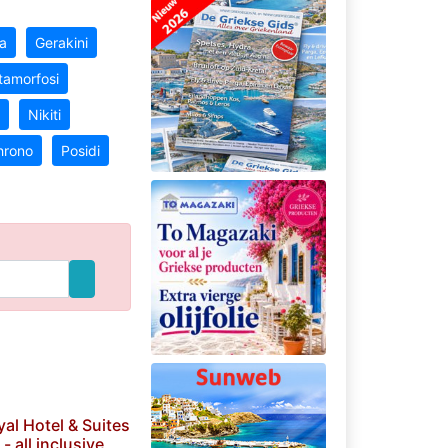
a
Gerakini
amorfosi
Nikiti
hrono
Posidi
al Hotel & Suites
- all inclusive