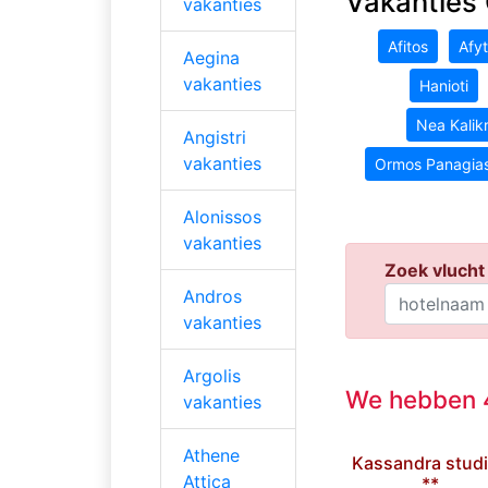
Vakanties 
vakanties
Afitos
Afy
Aegina
vakanties
Hanioti
Nea Kalikr
Angistri
vakanties
Ormos Panagia
Alonissos
vakanties
Zoek vlucht 
Andros
vakanties
Argolis
We hebben 4
vakanties
Athene
Kassandra stud
Attica
**