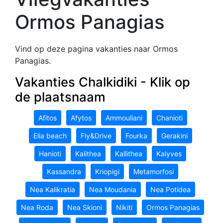
Ormos Panagias
Vind op deze pagina vakanties naar Ormos
Panagias.
Vakanties Chalkidiki - Klik op
de plaatsnaam
Afitos
Afytos
Ammouliani
Chanioti
Elia beach
Fly&Drive
Fourka
Gerakini
Hanioti
Kalithea
Kallithea
Kalyves
Kassandra
Kriopigi
Metamorfosi
Nea Kalikratia
Nea Moudania
Nea Potidea
Nea Roda
Nea Skioni
Nikiti
Ormos Panagias