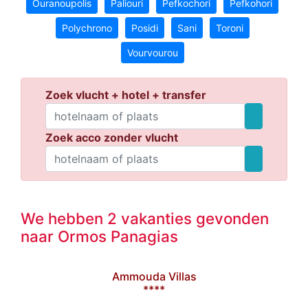
Ouranoupolis
Paliouri
Pefkochori
Pefkohori
Polychrono
Posidi
Sani
Toroni
Vourvourou
Zoek vlucht + hotel + transfer
Zoek acco zonder vlucht
We hebben 2 vakanties gevonden
naar Ormos Panagias
Ammouda Villas
****