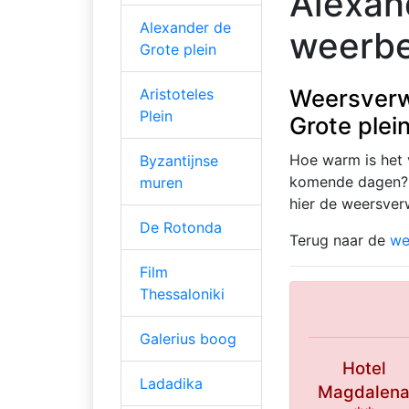
Alexan
Alexander de
weerbe
Grote plein
Weersverw
Aristoteles
Plein
Grote plei
Hoe warm is het 
Byzantijnse
komende dagen? H
muren
hier de weersve
De Rotonda
Terug naar de
we
Film
Thessaloniki
Galerius boog
Hotel
Ladadika
Magdalen