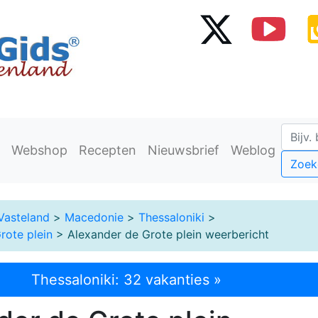
Webshop
Recepten
Nieuwsbrief
Weblog
Zoek
Vasteland
>
Macedonie
>
Thessaloniki
>
rote plein
> Alexander de Grote plein weerbericht
Thessaloniki: 32 vakanties »