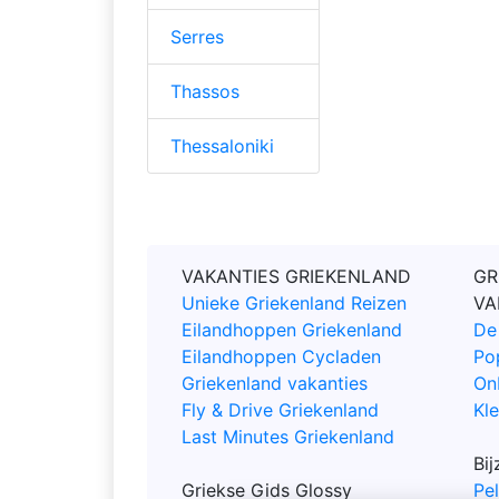
Serres
Thassos
Thessaloniki
VAKANTIES GRIEKENLAND
GR
Unieke Griekenland Reizen
VA
Eilandhoppen Griekenland
De
Eilandhoppen Cycladen
Po
Griekenland vakanties
On
Fly & Drive Griekenland
Kle
Last Minutes Griekenland
Bi
Griekse Gids Glossy
Pe