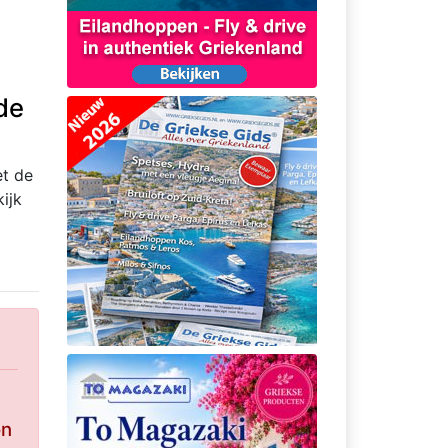
de
et de
ijk
on