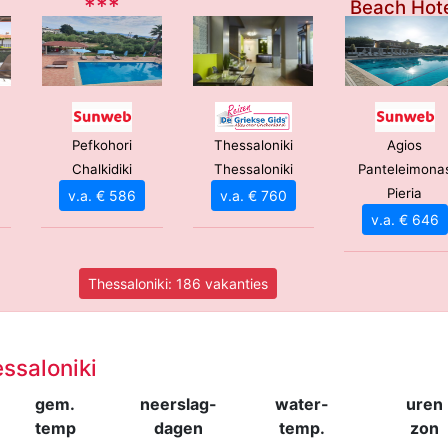
***
Beach Hot
****
Pefkohori
Thessaloniki
Agios
Chalkidiki
Thessaloniki
Panteleimona
Pieria
v.a. € 586
v.a. € 760
v.a. € 646
Thessaloniki: 186 vakanties
ssaloniki
gem.
neerslag-
water-
uren
temp
dagen
temp.
zon