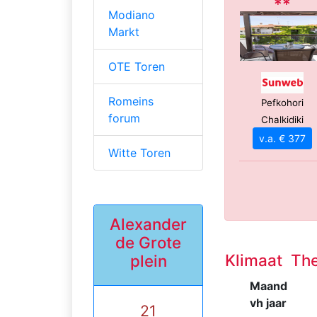
**
Modiano
Markt
OTE Toren
Romeins
Pefkohori
forum
Chalkidiki
v.a. € 377
Witte Toren
Alexander
de Grote
Klimaat The
plein
Maand
vh jaar
21