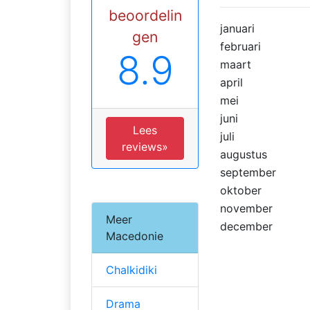
beoordelin
januari
gen
februari
8.9
maart
april
mei
juni
Lees
juli
reviews»
augustus
september
oktober
november
Meer
december
Macedonie
Chalkidiki
Drama