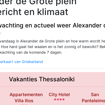
der de Grote plein
richt en klimaat
achting en actueel weer Alexander 
n
vandaag in Alexander de Grote plein en hoe warm wordt h
oe hard gaat het waaien en is het zonnig of bewolkt? Bek
rwachting van de komende 7 dagen.
erkaart van Griekenland
Vakanties Thessaloniki
Appartementen
City Hotel
San
****
a
Villa Ilios
Panteleim