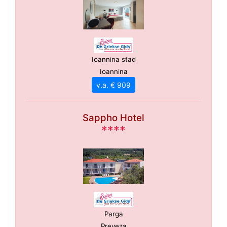
Ioannina stad
Ioannina
v.a. € 909
Sappho Hotel
****
Parga
Preveza