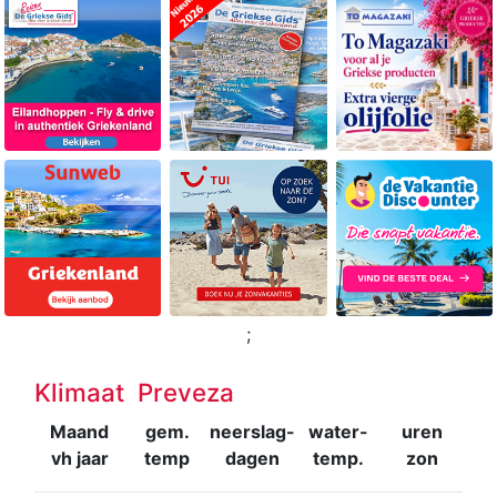
;
Klimaat Preveza
Maand
gem.
neerslag-
water-
uren
vh jaar
temp
dagen
temp.
zon