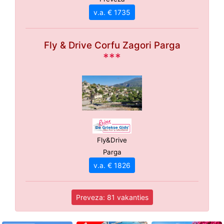
v.a. € 1735
Fly & Drive Corfu Zagori Parga
***
Fly&Drive
Parga
v.a. € 1826
Preveza: 81 vakanties