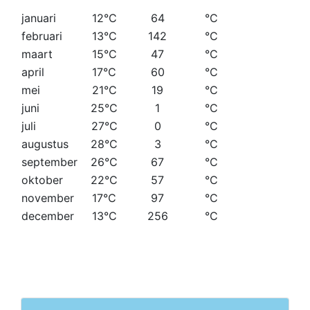
januari
12°C
64
°C
februari
13°C
142
°C
maart
15°C
47
°C
april
17°C
60
°C
mei
21°C
19
°C
juni
25°C
1
°C
juli
27°C
0
°C
augustus
28°C
3
°C
september
26°C
67
°C
oktober
22°C
57
°C
november
17°C
97
°C
december
13°C
256
°C