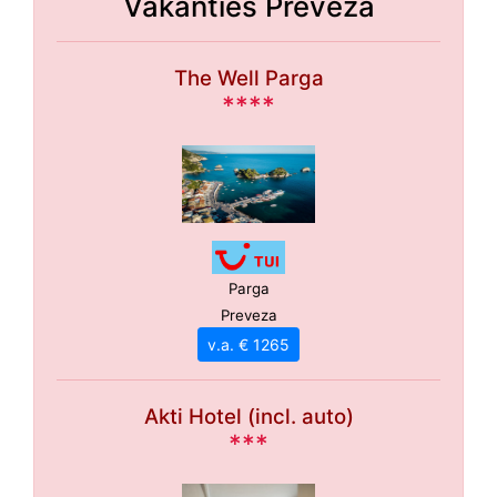
Vakanties Preveza
The Well Parga
****
Parga
Preveza
v.a. € 1265
Akti Hotel (incl. auto)
***