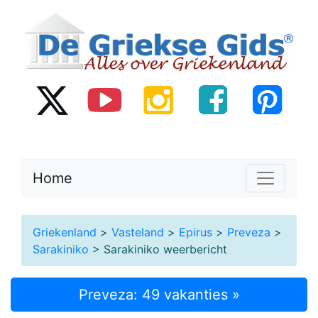
Home
Griekenland
>
Vasteland
>
Epirus
>
Preveza
>
Sarakiniko
> Sarakiniko weerbericht
Preveza: 49 vakanties »