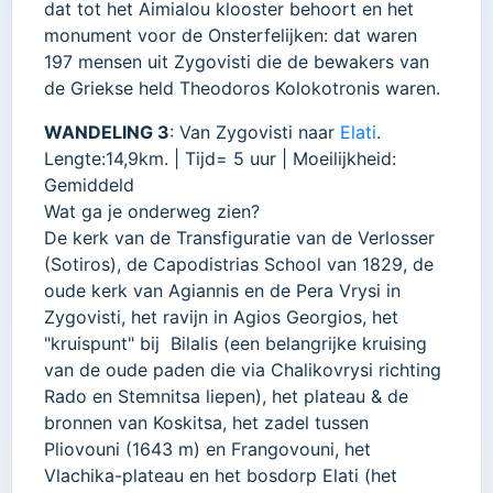
dat tot het Aimialou klooster behoort en het
monument voor de Onsterfelijken: dat waren
197 mensen uit Zygovisti die de bewakers van
de Griekse held Theodoros Kolokotronis waren.
WANDELING 3
: Van Zygovisti naar
Elati
.
Lengte:14,9km. | Tijd= 5 uur | Moeilijkheid:
Gemiddeld
Wat ga je onderweg zien?
De kerk van de Transfiguratie van de Verlosser
(Sotiros), de Capodistrias School van 1829, de
oude kerk van Agiannis en de Pera Vrysi in
Zygovisti, het ravijn in Agios Georgios, het
"kruispunt" bij Bilalis (een belangrijke kruising
van de oude paden die via Chalikovrysi richting
Rado en Stemnitsa liepen), het plateau & de
bronnen van Koskitsa, het zadel tussen
Pliovouni (1643 m) en Frangovouni, het
Vlachika-plateau en het bosdorp Elati (het