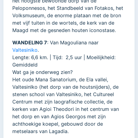
het hoogste bewoonde dorp van de
Peloponnesos, het Standbeeld van Fotakos, het
Volksmuseum, de enorme plataan met de bron
met vijf tuiten in de wortels, de kerk van de
Maagd met de gesneden houten iconostase.
WANDELING 7
: Van Magouliana naar
Valtesiniko
.
Lengte: 6,6 km. | Tijd: 2,5 uur | Moeilijkheid:
Gemiddeld
Wat ga je onderweg zien?
Het oude Mana Sanatorium, de Ela vallei,
Valtesinlko (het dorp van de houtsnijders), de
stenen school van Valtesiniko, het Cultureel
Centrum met zijn laografische collectie, de
kerken van Agioi Theodori in het centrum van
het dorp en van Agios Georgos met zijn
achthoekige koepel, gebouwd door de
metselaars van Lagadia.