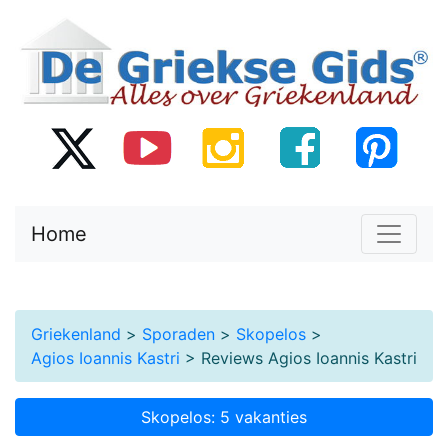
Home
Griekenland
>
Sporaden
>
Skopelos
>
Agios Ioannis Kastri
> Reviews Agios Ioannis Kastri
Skopelos: 5 vakanties