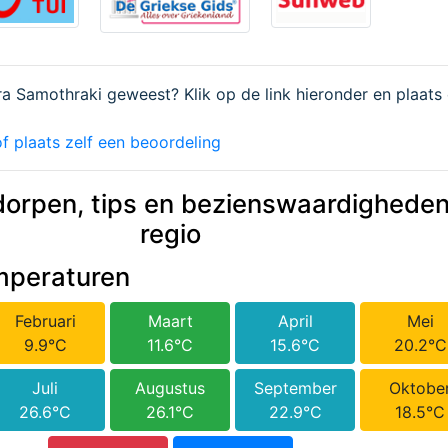
ra Samothraki geweest? Klik op de link hieronder en plaats
f plaats zelf een beoordeling
dorpen, tips en bezienswaardigheden
regio
mperaturen
Februari
Maart
April
Mei
9.9°C
11.6°C
15.6°C
20.2°C
Juli
Augustus
September
Oktobe
26.6°C
26.1°C
22.9°C
18.5°C