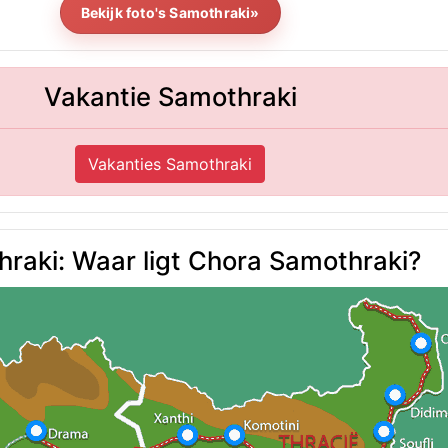
Bekijk foto's Samothraki»
Vakantie Samothraki
Vakanties Samothraki
raki: Waar ligt Chora Samothraki?