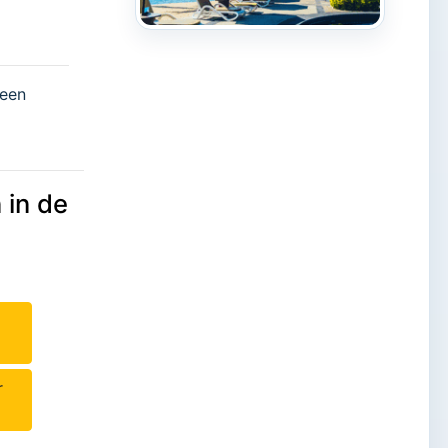
 een
 in de
r