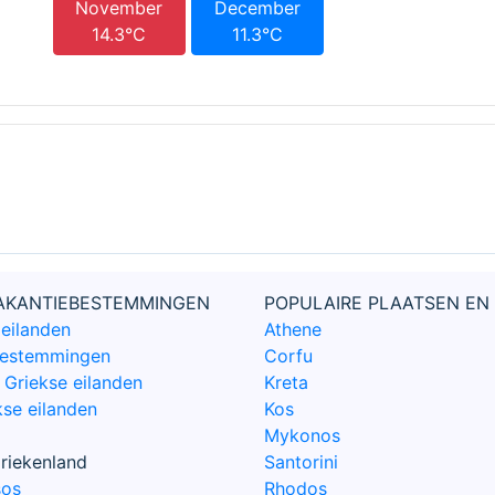
November
December
14.3°C
11.3°C
VAKANTIEBESTEMMINGEN
POPULAIRE PLAATSEN EN
 eilanden
Athene
bestemmingen
Corfu
Griekse eilanden
Kreta
kse eilanden
Kos
Mykonos
riekenland
Santorini
sos
Rhodos