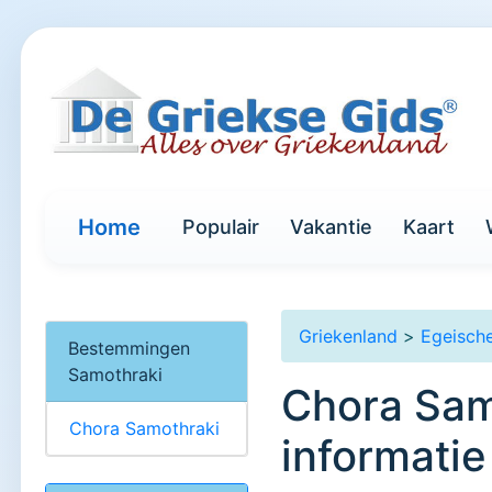
Home
Populair
Vakantie
Kaart
Griekenland
>
Egeische
Bestemmingen
Samothraki
Chora Samo
Chora Samothraki
informatie