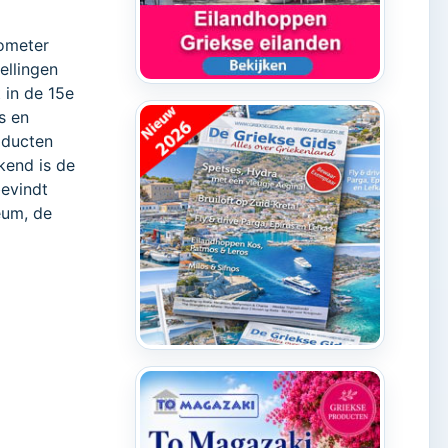
lometer
ellingen
 in de 15e
s en
roducten
kend is de
bevindt
eum, de