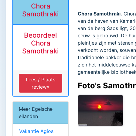
Chora
Samothraki
Chora Samothraki.
Chora
van de haven van Kamariot
van de berg Saos ligt, 3
Beoordeel
eeuw is gebouwd. De hui
Chora
pleintjes zijn met stenen
Samothraki
verkocht worden, souveni
traditionele bakker die b
zich het middeleeuwse ka
gemeentelijke bibliothee
Lees / Plaats
Foto's Samothr
review»
Meer Egeische
eilanden
Vakantie Agios